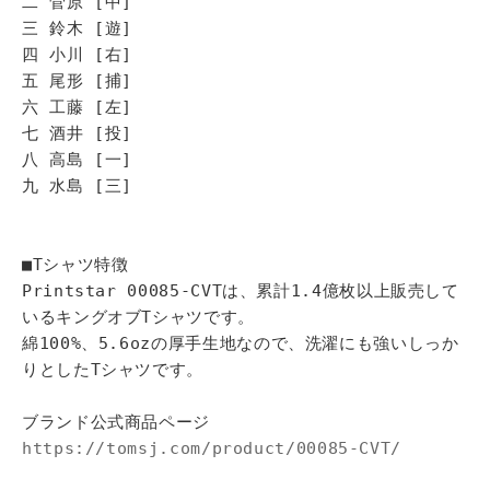
二 菅原 [中]
三 鈴木 [遊]
四 小川 [右]
五 尾形 [捕]
六 工藤 [左]
七 酒井 [投]
八 高島 [一]
九 水島 [三]
■Tシャツ特徴
Printstar 00085-CVTは、累計1.4億枚以上販売して
いるキングオブTシャツです。
綿100%、5.6ozの厚手生地なので、洗濯にも強いしっか
りとしたTシャツです。
ブランド公式商品ページ
https://tomsj.com/product/00085-CVT/