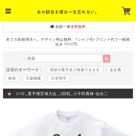
全国一律
送料無料
全ての高校球児へ。デザイン料は無料、Tシャツ代+プリント代で一枚税
込み 1500円。
注目のキーワード：
母校や選手名で検索できます
金足農
根尾
大阪桐蔭
大谷翔平
2018_選手権宮城大会_2回戦_小牛田農林-仙台二