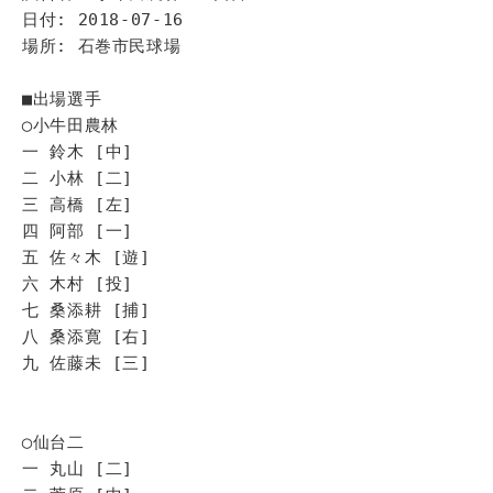
日付: 2018-07-16
場所: 石巻市民球場
■出場選手
◯小牛田農林
一 鈴木 [中]
二 小林 [二]
三 高橋 [左]
四 阿部 [一]
五 佐々木 [遊]
六 木村 [投]
七 桑添耕 [捕]
八 桑添寛 [右]
九 佐藤未 [三]
◯仙台二
一 丸山 [二]