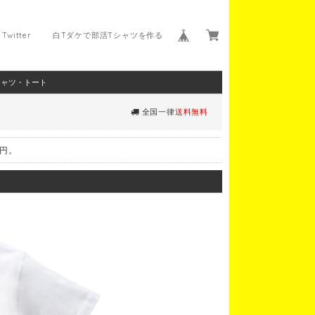
Twitter
白Tダケで部活Tシャツを作る
シャツ・トート
全国一律
送料無料
0円。