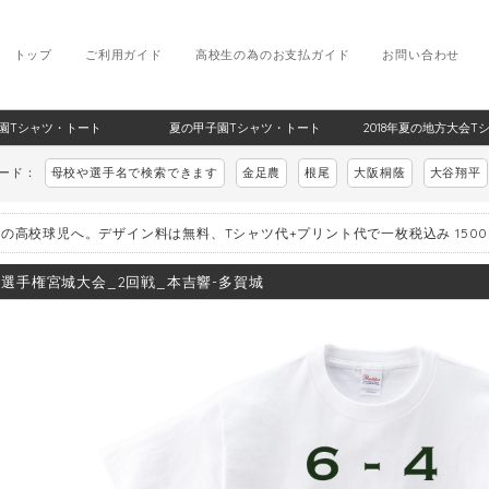
トップ
ご利用ガイド
高校生の為のお支払ガイド
お問い合わせ
甲子園Tシャツ・トート
夏の甲子園Tシャツ・トート
2018年夏の地方大会T
ワード：
母校や選手名で検索できます
金足農
根尾
大阪桐蔭
大谷翔平
の高校球児へ。デザイン料は無料、Tシャツ代+プリント代で一枚税込み 150
8_選手権宮城大会_2回戦_本吉響-多賀城