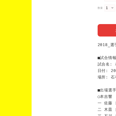
数量
2018_
■試合情
試合名: 
日付: 20
場所: 
■出場選
◯本吉響
一 佐藤 
二 木皿 
三 石川 