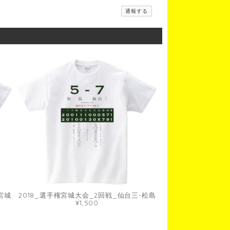
通報する
宮城
2018_選手権宮城大会_2回戦_仙台三-松島
¥1,500