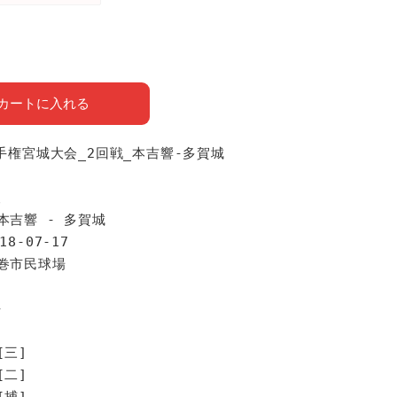
カートに入れる
選手権宮城大会_2回戦_本吉響-多賀城
報
本吉響 - 多賀城
18-07-17
石巻市民球場
手
[三]
[二]
[捕]