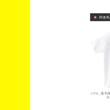
関連商
2018_選
台