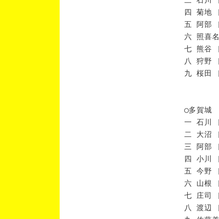
四 菊地 
五 阿部 
六 照喜名
七 熊谷 
八 狩野 
九 桜田 
◯多賀城
一 石川 
二 大沼 
三 阿部 
四 小川 
五 今野 
六 山根 
七 庄司 
八 渡辺 