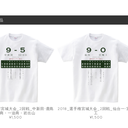
品
手権宮城大会_2回戦_中新田-鹿島
2018_選手権宮城大会_2回戦_仙台一-
商・一迫商・岩出山
工
¥1,500
¥1,500