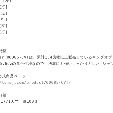
 [左]
打]
走]
打]
左]
打]
特徴
star 00085-CVTは、累計1.4億枚以上販売しているキングオ
%、5.6ozの厚手生地なので、洗濯にも強いしっかりとしたTシャ
公式商品ページ
/tomsj.com/product/00085-CVT/
詳細
 17/1天竺 綿100％