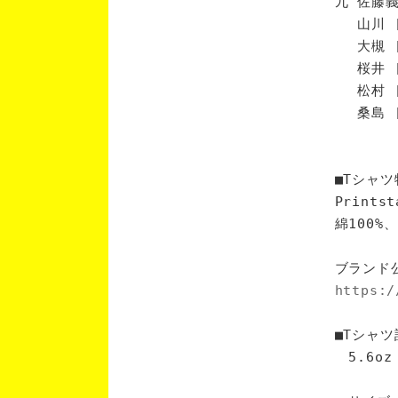
九 佐藤義
山川 [
大槻 [
桜井 [
松村 [
桑島 [
■Tシャツ
Print
綿100
ブランド
https:/
■Tシャツ
5.6oz