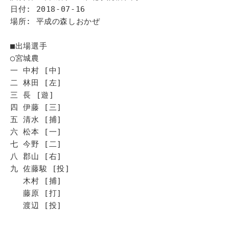
日付: 2018-07-16
場所: 平成の森しおかぜ
■出場選手
◯宮城農
一 中村 [中]
二 林田 [左]
三 長 [遊]
四 伊藤 [三]
五 清水 [捕]
六 松本 [一]
七 今野 [二]
八 郡山 [右]
九 佐藤駿 [投]
木村 [捕]
藤原 [打]
渡辺 [投]