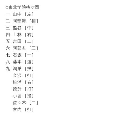
◯東北学院榴ケ岡
一 山中 [左]
二 阿部海 [捕]
三 熊谷 [中]
四 上林 [右]
五 吉田 [二]
六 阿部玄 [三]
七 石坂 [一]
八 藤本 [遊]
九 鴻巣 [投]
金沢 [打]
松浦 [右]
徳升 [打]
小堀 [投]
佐々木 [二]
古内 [打]