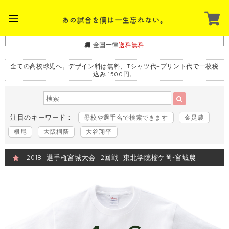
全国一律
送料無料
全ての高校球児へ。デザイン料は無料、Tシャツ代+プリント代で一枚税
込み 1500円。
注目のキーワード：
母校や選手名で検索できます
金足農
根尾
大阪桐蔭
大谷翔平
2018_選手権宮城大会_2回戦_東北学院榴ケ岡-宮城農