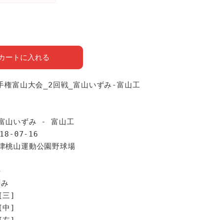
カートに入れる
選手権富山大会_2回戦_富山いずみ-富山工
報
富山いずみ - 富山工
18-07-16
魚津桃山運動公園野球場
手
ずみ
[三]
[中]
[左]