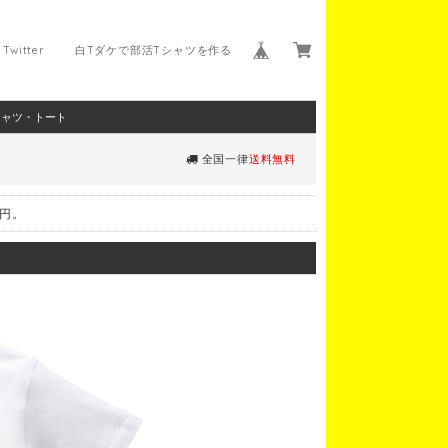
Twitter
白Tダケで部活Tシャツを作る
シャツ・トート
全国一律
送料無料
0円。