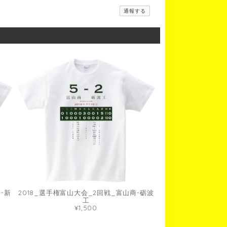
通報する
-新
2018_選手権富山大会_2回戦_富山商-砺波
工
¥1,500