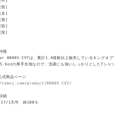
[中]
[投]
走]
遊]
投]
投]
特徴
star 00085-CVTは、累計1.4億枚以上販売しているキングオ
%、5.6ozの厚手生地なので、洗濯にも強いしっかりとしたTシャ
公式商品ページ
/tomsj.com/product/00085-CVT/
詳細
 17/1天竺 綿100％