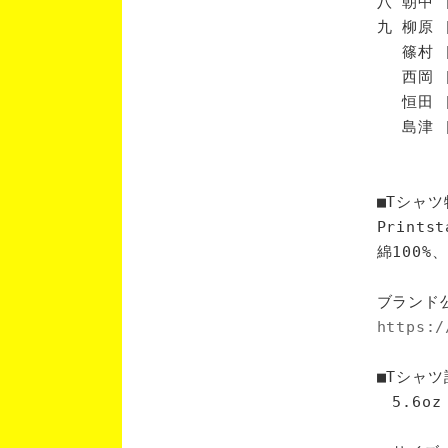
八 朝中 
九 柳原 
篠村 [
西岡 [
恒田 [
島津 [
■Tシャツ
Print
綿100
ブランド
https:/
■Tシャツ
5.6oz