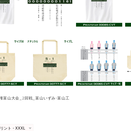
手権富山大会_2回戦_富山いずみ-富山工
0