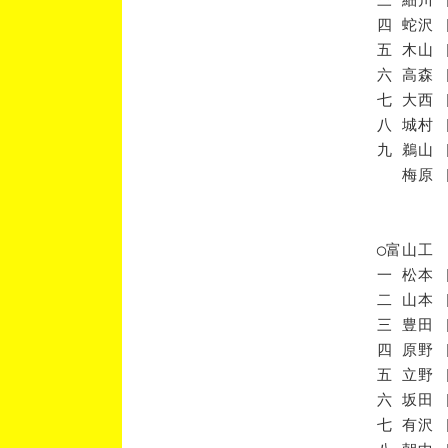
四 蛇沢 
五 木山 
六 高森 
七 大西 
八 城村 
九 鵜山 
梅原 [
◯富山工
一 松本 
二 山本 
三 豊田 
四 原野 
五 立野 
六 坂田 
七 有沢 