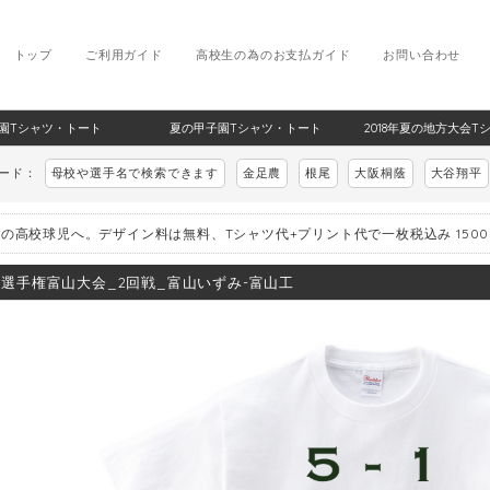
トップ
ご利用ガイド
高校生の為のお支払ガイド
お問い合わせ
甲子園Tシャツ・トート
夏の甲子園Tシャツ・トート
2018年夏の地方大会T
ワード：
母校や選手名で検索できます
金足農
根尾
大阪桐蔭
大谷翔平
の高校球児へ。デザイン料は無料、Tシャツ代+プリント代で一枚税込み 150
8_選手権富山大会_2回戦_富山いずみ-富山工