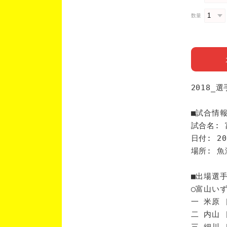
数量
2018_
■試合情
試合名: 
日付: 20
場所: 
■出場選
◯富山い
一 米原 
二 内山 
三 細川 