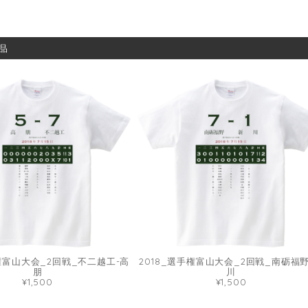
品
手権富山大会_2回戦_不二越工-高
2018_選手権富山大会_2回戦_南砺福野
朋
川
¥1,500
¥1,500