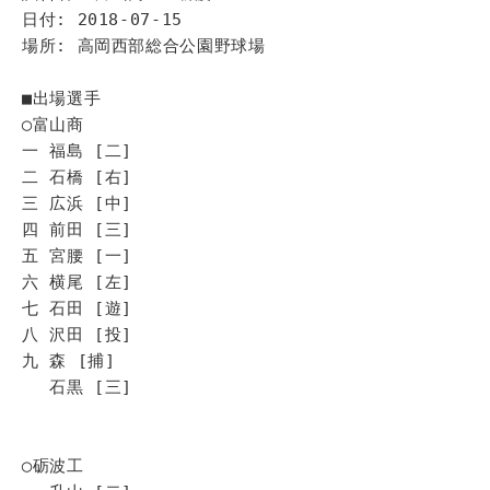
日付: 2018-07-15
場所: 高岡西部総合公園野球場
■出場選手
◯富山商
一 福島 [二]
二 石橋 [右]
三 広浜 [中]
四 前田 [三]
五 宮腰 [一]
六 横尾 [左]
七 石田 [遊]
八 沢田 [投]
九 森 [捕]
石黒 [三]
◯砺波工