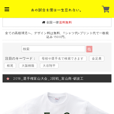
全国一律
送料無料
全ての高校球児へ。デザイン料は無料、Tシャツ代+プリント代で一枚税
込み 1500円。
注目のキーワード：
母校や選手名で検索できます
金足農
根尾
大阪桐蔭
大谷翔平
2018_選手権富山大会_2回戦_富山商-砺波工