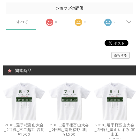
ショップの評価
すべて
8
0
2
通報する
関連商品
2018_選手権富山大会
2018_選手権富山大会
2018_選手権富山大会
_2回戦_不二越工-高朋
_2回戦_南砺福野-新川
_2回戦_富山いずみ-富
¥1,500
¥1,500
山工
¥1,500