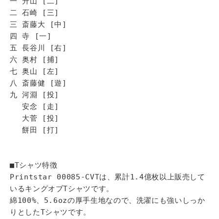
一 升山 [二]
二 石崎 [三]
三 斎藤大 [中]
四 寺 [一]
五 長谷川 [右]
六 奥村 [捕]
七 奥山 [左]
八 斎藤健 [遊]
九 河淵 [投]
安念 [走]
大菅 [投]
餅田 [打]
■Tシャツ特徴
Printstar 00085-CVTは、累計1.4億枚以上販売して
いるキングオブTシャツです。
綿100%、5.6ozの厚手生地なので、洗濯にも強いしっか
りとしたTシャツです。