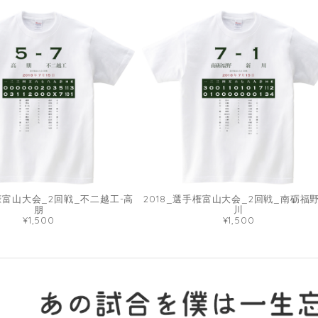
手権富山大会_2回戦_不二越工-高
2018_選手権富山大会_2回戦_南砺福野
朋
川
¥1,500
¥1,500