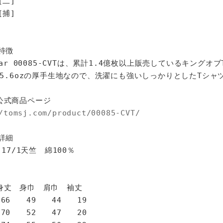
[二]
[捕]
特徴
star 00085-CVTは、累計1.4億枚以上販売しているキングオ
%、5.6ozの厚手生地なので、洗濯にも強いしっかりとしたTシャ
公式商品ページ
/tomsj.com/product/00085-CVT/
詳細
 17/1天竺 綿100％
身巾 肩巾 袖丈
6 49 44 19
0 52 47 20