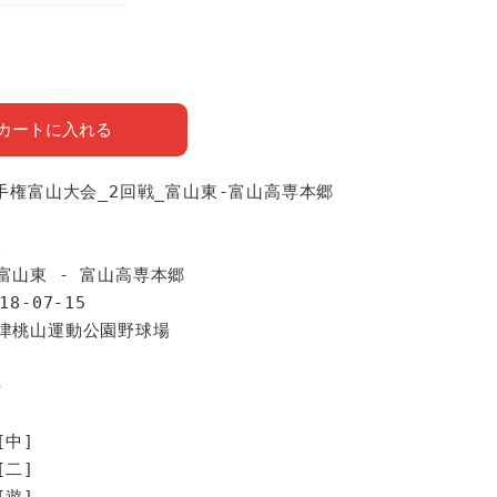
カートに入れる
選手権富山大会_2回戦_富山東-富山高専本郷
報
富山東 - 富山高専本郷
18-07-15
魚津桃山運動公園野球場
手
[中]
[二]
[遊]