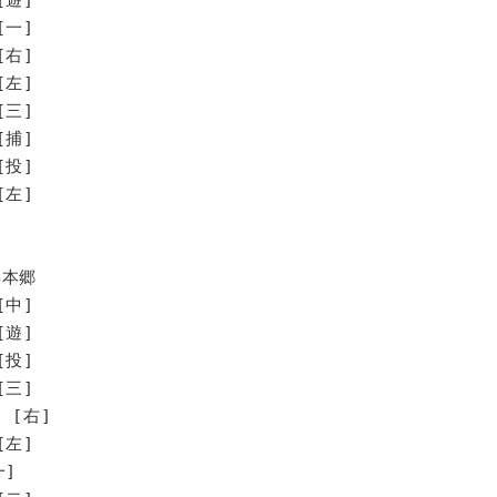
[一]
[右]
[左]
[三]
[捕]
[投]
左]
専本郷
[中]
[遊]
[投]
[三]
 [右]
[左]
一]