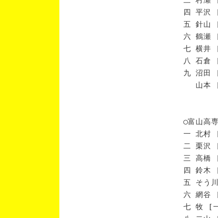
四 平沢 
五 針山 
六 鶴瀬 
七 横井 
八 石倉 
九 沼田 
山本 [
◯富山高
一 北村 
二 栗沢 
三 高橋 
四 鈴木 
五 そう川
六 網谷 
七 牧 [