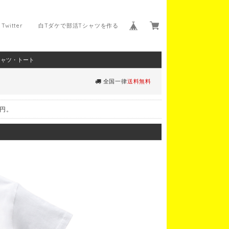
Twitter
白Tダケで部活Tシャツを作る
シャツ・トート
全国一律
送料無料
0円。