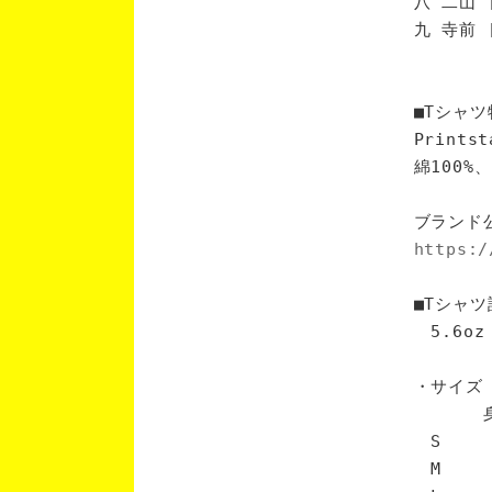
八 二山 
九 寺前 
■Tシャツ
Print
綿100
ブランド
https:/
■Tシャツ
5.6oz
・サイズ
身丈 
S 6
M 7