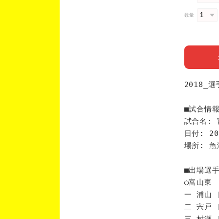
数量
2018_
■試合情
試合名: 
日付: 20
場所: 
■出場選
◯富山東
一 浦山 
二 宍戸 
三 村瀬 