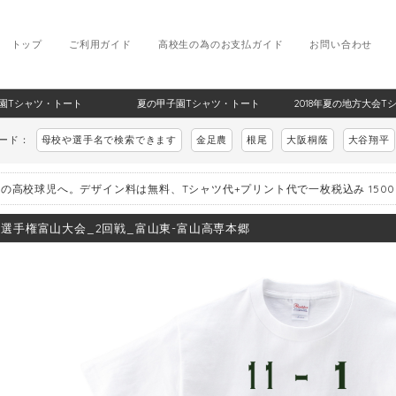
トップ
ご利用ガイド
高校生の為のお支払ガイド
お問い合わせ
甲子園Tシャツ・トート
夏の甲子園Tシャツ・トート
2018年夏の地方大会T
ワード：
母校や選手名で検索できます
金足農
根尾
大阪桐蔭
大谷翔平
の高校球児へ。デザイン料は無料、Tシャツ代+プリント代で一枚税込み 150
8_選手権富山大会_2回戦_富山東-富山高専本郷