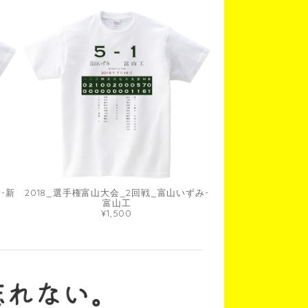
-新
2018_選手権富山大会_2回戦_富山いずみ-
富山工
¥1,500