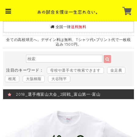
全国一律
送料無料
全ての高校球児へ。デザイン料は無料、Tシャツ代+プリント代で一枚税
込み 1500円。
注目のキーワード：
母校や選手名で検索できます
金足農
根尾
大阪桐蔭
大谷翔平
2018_選手権富山大会_2回戦_富山第一-富山