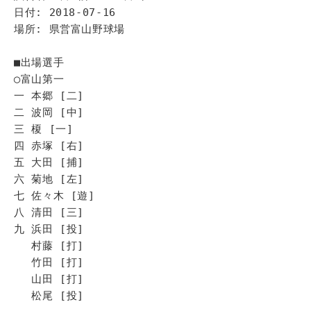
日付: 2018-07-16
場所: 県営富山野球場
■出場選手
◯富山第一
一 本郷 [二]
二 波岡 [中]
三 榎 [一]
四 赤塚 [右]
五 大田 [捕]
六 菊地 [左]
七 佐々木 [遊]
八 清田 [三]
九 浜田 [投]
村藤 [打]
竹田 [打]
山田 [打]
松尾 [投]