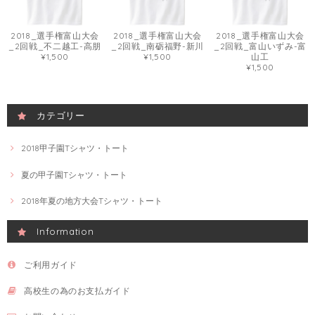
2018_選手権富山大会
2018_選手権富山大会
2018_選手権富山大会
_2回戦_不二越工-高朋
_2回戦_南砺福野-新川
_2回戦_富山いずみ-富
¥1,500
¥1,500
山工
¥1,500
カテゴリー
2018甲子園Tシャツ・トート
夏の甲子園Tシャツ・トート
2018年夏の地方大会Tシャツ・トート
Information
ご利用ガイド
高校生の為のお支払ガイド