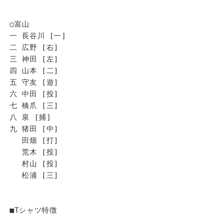
◯富山
一 長谷川 [一]
二 広野 [右]
三 神田 [左]
四 山本 [二]
五 守友 [遊]
六 中田 [投]
七 橋爪 [三]
八 泉 [捕]
九 猪田 [中]
田畑 [打]
荒木 [投]
村山 [投]
松浦 [三]
■Tシャツ特徴