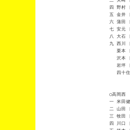
四 野村 
五 金井 
六 蒲田 
七 安元 
八 大石 
九 西川 
栗本 [
沢本 [
岩坪 [
四十住 
◯高岡西
一 米田健
二 山田 
三 牧田 
四 川口 