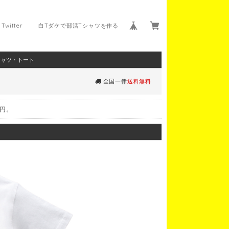
Twitter
白Tダケで部活Tシャツを作る
シャツ・トート
全国一律
送料無料
0円。