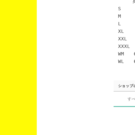
身丈 
S 6
M 7
L 7
XL 
XXL 
XXXL
WM 6
WL 6
ショップ
す