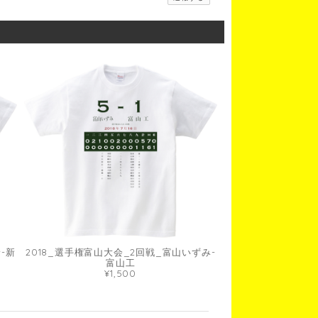
-新
2018_選手権富山大会_2回戦_富山いずみ-
富山工
¥1,500