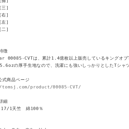
[捕]
[三]
[右]
[左]
[二]
特徴
star 00085-CVTは、累計1.4億枚以上販売しているキングオ
%、5.6ozの厚手生地なので、洗濯にも強いしっかりとしたTシャ
公式商品ページ
/tomsj.com/product/00085-CVT/
詳細
 17/1天竺 綿100％