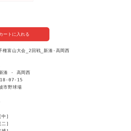
カートに入れる
選手権富山大会_2回戦_新湊-高岡西
報
新湊 - 高岡西
18-07-15
砺波市野球場
手
[中]
[二]
[捕]