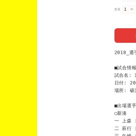
数量
2018_
■試合情
試合名: 
日付: 20
場所: 
■出場選
◯新湊
一 上森 
二 萩行 
三 矢崎 