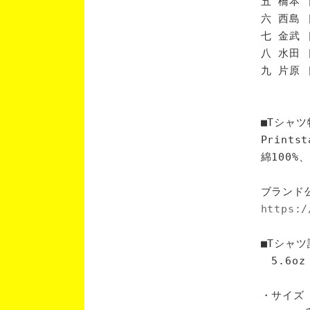
五 橋本 
六 西島 
七 金武 
八 水田 
九 片原 
■Tシャツ
Print
綿100
ブランド
https:/
■Tシャツ
5.6oz
・サイズ