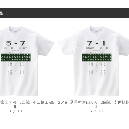
品
手権富山大会_2回戦_不二越工-高
2018_選手権富山大会_2回戦_南砺福野
朋
川
¥1,500
¥1,500