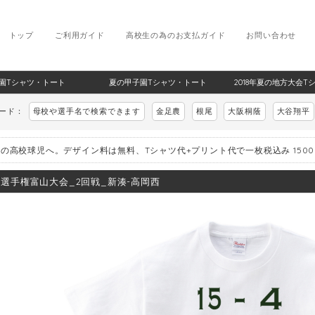
トップ
ご利用ガイド
高校生の為のお支払ガイド
お問い合わせ
甲子園Tシャツ・トート
夏の甲子園Tシャツ・トート
2018年夏の地方大会T
ワード：
母校や選手名で検索できます
金足農
根尾
大阪桐蔭
大谷翔平
の高校球児へ。デザイン料は無料、Tシャツ代+プリント代で一枚税込み 150
8_選手権富山大会_2回戦_新湊-高岡西