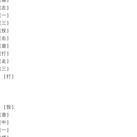
[左]
[一]
[三]
[投]
[右]
[遊]
打]
走]
三]
[打]
 [投]
[遊]
[中]
[一]