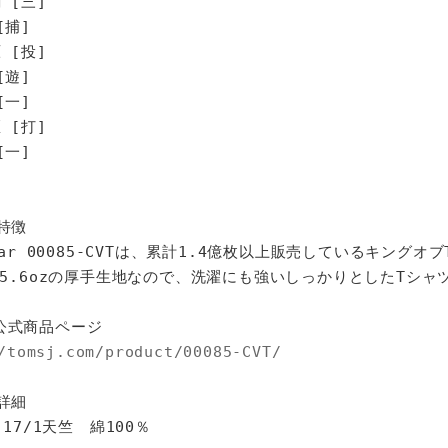
 [三]
[捕]
 [投]
[遊]
[一]
[打]
一]
特徴
star 00085-CVTは、累計1.4億枚以上販売しているキングオ
%、5.6ozの厚手生地なので、洗濯にも強いしっかりとしたTシャ
公式商品ページ
/tomsj.com/product/00085-CVT/
詳細
 17/1天竺 綿100％