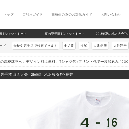
トップ
ご利用ガイド
高校生の為のお支払ガイド
お問い合わせ
甲子園Tシャツ・トート
夏の甲子園Tシャツ・トート
2018年夏の地方大会T
ワード：
母校や選手名で検索できます
金足農
根尾
大阪桐蔭
大谷翔平
の高校球児へ。デザイン料は無料、Tシャツ代+プリント代で一枚税込み 150
8_選手権山形大会_2回戦_米沢興譲館-長井