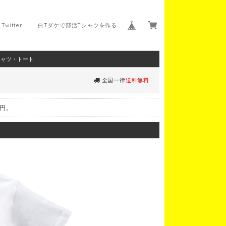
Twitter
白Tダケで部活Tシャツを作る
シャツ・トート
全国一律
送料無料
0円。