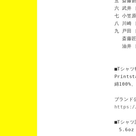
五 斎藤創
六 武井 
七 小笠原
八 川崎 
九 戸田 
斎藤匠 
油井 [
■Tシャツ
Print
綿100
ブランド
https:/
■Tシャツ
5.6oz