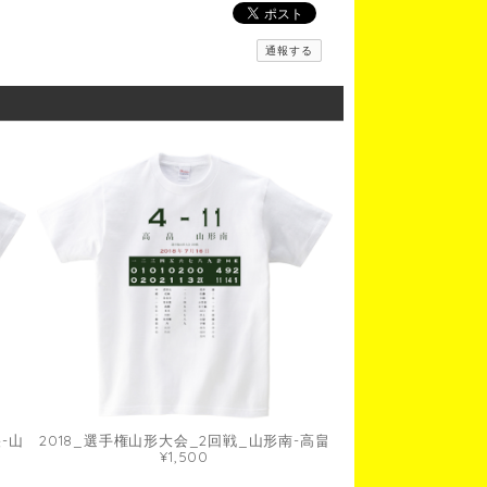
通報する
-山
2018_選手権山形大会_2回戦_山形南-高畠
¥1,500