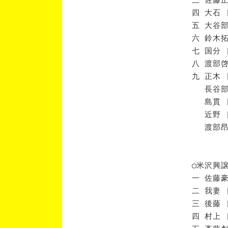
四 大石 
五 大谷部
六 鈴木拓
七 国分 
八 渡部啓
九 正木 
長谷部 
島貫 [
近野 [
渡部昂 
◯米沢興
一 佐藤豪
二 我妻 
三 後藤 
四 村上 