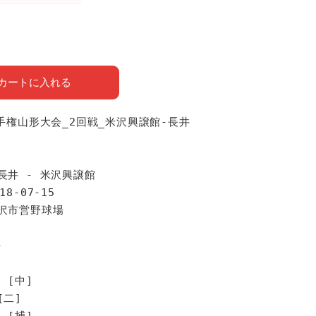
カートに入れる
選手権山形大会_2回戦_米沢興譲館-長井
報
長井 - 米沢興譲館
18-07-15
米沢市営野球場
手
 [中]
[二]
 [捕]