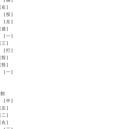
[右]
 [投]
 [左]
[遊]
 [一]
[三]
[打]
投]
投]
[一]
譲館
 [中]
[左]
[二]
[右]