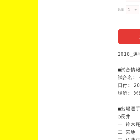
数量
2018_
■試合情
試合名: 
日付: 20
場所: 
■出場選
◯長井
一 鈴木翔
二 宮地 
三 佐藤正