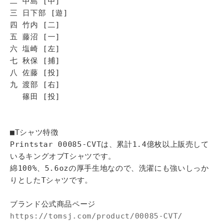
二 中島 [中]
三 日下部 [遊]
四 竹内 [二]
五 藤沼 [一]
六 塩崎 [左]
七 秋保 [捕]
八 佐藤 [投]
九 渡部 [右]
篠田 [投]
■Tシャツ特徴
Printstar 00085-CVTは、累計1.4億枚以上販売して
いるキングオブTシャツです。
綿100%、5.6ozの厚手生地なので、洗濯にも強いしっか
りとしたTシャツです。
ブランド公式商品ページ
https://tomsj.com/product/00085-CVT/