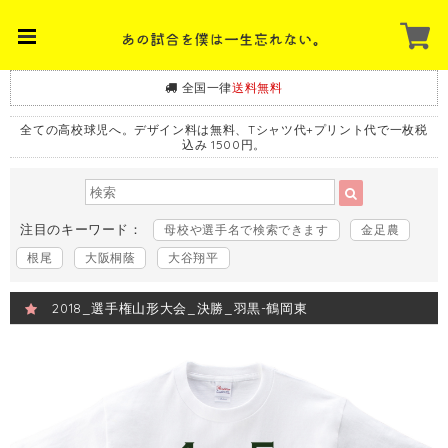
全国一律
送料無料
全ての高校球児へ。デザイン料は無料、Tシャツ代+プリント代で一枚税
込み 1500円。
注目のキーワード：
母校や選手名で検索できます
金足農
根尾
大阪桐蔭
大谷翔平
2018_選手権山形大会_決勝_羽黒-鶴岡東