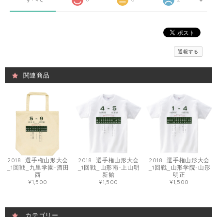
通報する
関連商品
2018_選手権山形大会
2018_選手権山形大会
2018_選手権山形大会
_1回戦_九里学園-酒田
_1回戦_山形南-上山明
_1回戦_山形学院-山形
西
新館
明正
¥1,500
¥1,500
¥1,500
カテゴリー