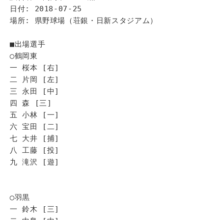
日付: 2018-07-25
場所: 県野球場（荘銀・日新スタジアム）
■出場選手
◯鶴岡東
一 桜本 [右]
二 片岡 [左]
三 永田 [中]
四 森 [三]
五 小林 [一]
六 宝田 [二]
七 大井 [捕]
八 工藤 [投]
九 滝沢 [遊]
◯羽黒
一 鈴木 [三]