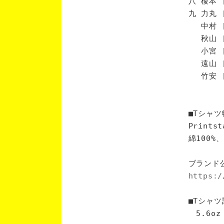
八 榎本 
九 力丸 
中村 [
秋山 [
小宮 [
遠山 [
竹安 [
■Tシャツ
Print
綿100
ブランド
https:/
■Tシャツ
5.6oz