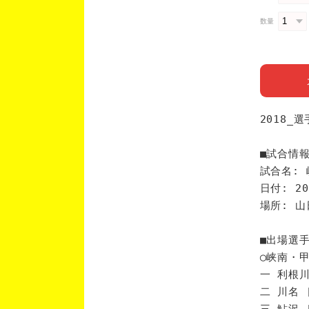
数量
2018_
■試合情
試合名: 
日付: 20
場所: 山
■出場選
◯峡南・
一 利根川
二 川名 
三 鮎沢 