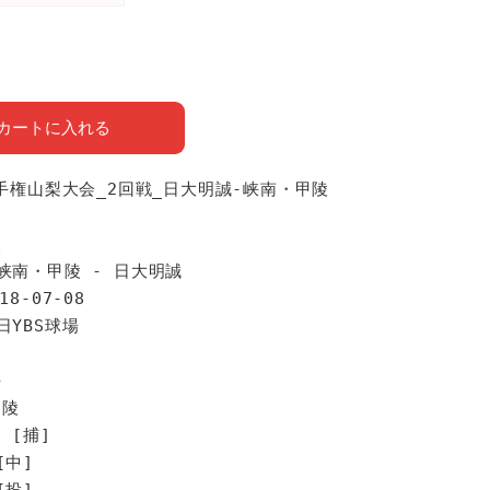
カートに入れる
選手権山梨大会_2回戦_日大明誠-峡南・甲陵
報
峡南・甲陵 - 日大明誠
18-07-08
日YBS球場
手
甲陵
 [捕]
[中]
[投]