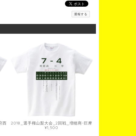
通報する
府西
2018_選手権山梨大会_2回戦_増穂商-巨摩
¥1,500