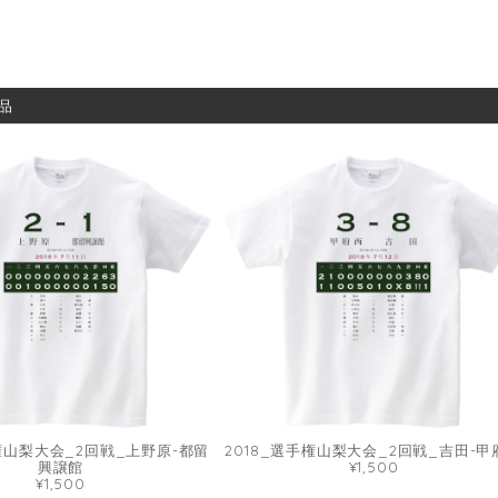
品
手権山梨大会_2回戦_上野原-都留
2018_選手権山梨大会_2回戦_吉田-甲
興譲館
¥1,500
¥1,500