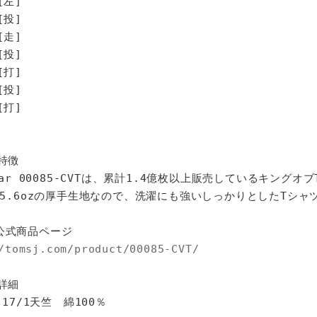
[左]
[投]
走]
投]
打]
投]
打]
特徴
star 00085-CVTは、累計1.4億枚以上販売しているキングオ
%、5.6ozの厚手生地なので、洗濯にも強いしっかりとしたTシャ
公式商品ページ
/tomsj.com/product/00085-CVT/
詳細
 17/1天竺 綿100％