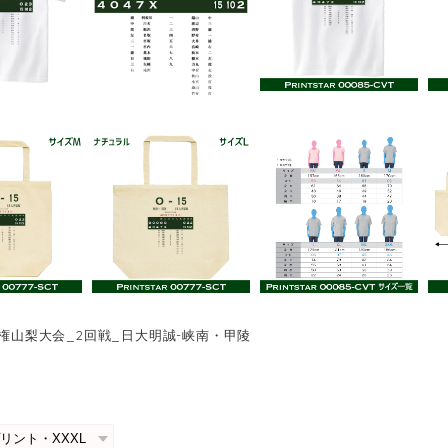
選手権山梨大会_2回戦_日大明誠-峡南・甲陵
0