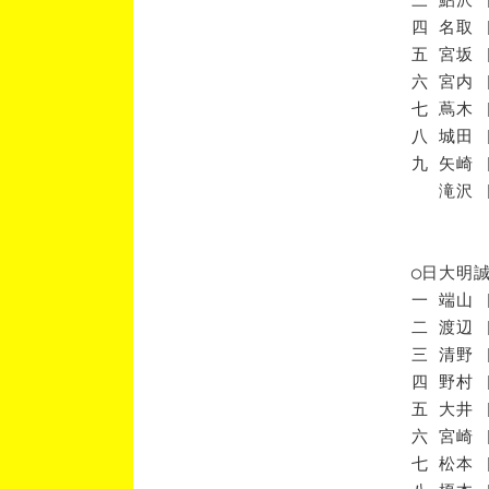
四 名取 
五 宮坂 
六 宮内 
七 蔦木 
八 城田 
九 矢崎 
滝沢 [
◯日大明
一 端山 
二 渡辺 
三 清野 
四 野村 
五 大井 
六 宮崎 
七 松本 