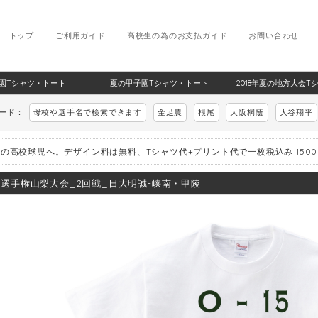
トップ
ご利用ガイド
高校生の為のお支払ガイド
お問い合わせ
甲子園Tシャツ・トート
夏の甲子園Tシャツ・トート
2018年夏の地方大会T
ワード：
母校や選手名で検索できます
金足農
根尾
大阪桐蔭
大谷翔平
の高校球児へ。デザイン料は無料、Tシャツ代+プリント代で一枚税込み 150
8_選手権山梨大会_2回戦_日大明誠-峡南・甲陵