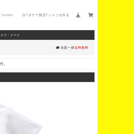
Twitter
白Tダケで部活Tシャツを作る
シャツ・トート
全国一律
送料無料
0円。