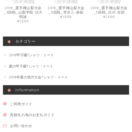
2018_選手権山梨大会
2018_選手権山梨大会
2018_選手権山梨大会
_3回戦_山梨学院-日大
_3回戦_帝京三-身延
_3回戦_日川-吉田
明誠
¥1,500
¥1,500
¥1,500
カテゴリー
2018甲子園Tシャツ・トート
夏の甲子園Tシャツ・トート
2018年夏の地方大会Tシャツ・トート
Information
ご利用ガイド
高校生の為のお支払ガイド
お問い合わせ