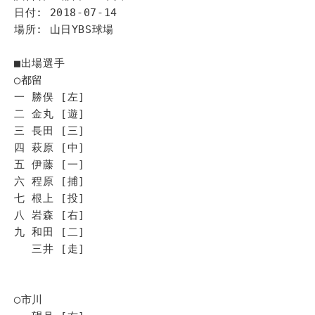
日付: 2018-07-14
場所: 山日YBS球場
■出場選手
◯都留
一 勝俣 [左]
二 金丸 [遊]
三 長田 [三]
四 萩原 [中]
五 伊藤 [一]
六 程原 [捕]
七 根上 [投]
八 岩森 [右]
九 和田 [二]
三井 [走]
◯市川