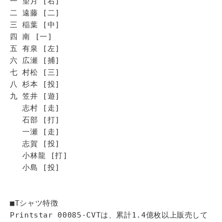
一 望月 [右]
二 遠藤 [二]
三 稲葉 [中]
四 南 [一]
五 有泉 [左]
六 広瀬 [捕]
七 村松 [三]
八 杉本 [投]
九 笠井 [遊]
志村 [走]
石部 [打]
一瀬 [走]
志賀 [投]
小林龍 [打]
小島 [投]
■Tシャツ特徴
Printstar 00085-CVTは、累計1.4億枚以上販売して