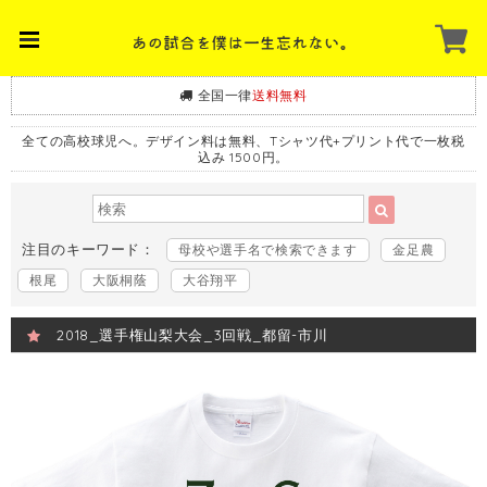
全国一律
送料無料
全ての高校球児へ。デザイン料は無料、Tシャツ代+プリント代で一枚税
込み 1500円。
注目のキーワード：
母校や選手名で検索できます
金足農
根尾
大阪桐蔭
大谷翔平
2018_選手権山梨大会_3回戦_都留-市川