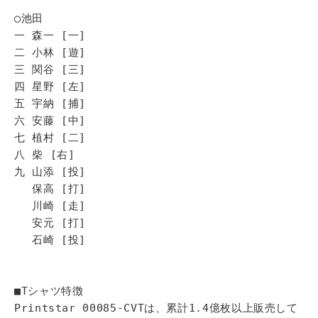
◯池田
一 森一 [一]
二 小林 [遊]
三 関谷 [三]
四 星野 [左]
五 宇納 [捕]
六 安藤 [中]
七 植村 [二]
八 柴 [右]
九 山添 [投]
保高 [打]
川崎 [走]
安元 [打]
石崎 [投]
■Tシャツ特徴
Printstar 00085-CVTは、累計1.4億枚以上販売して