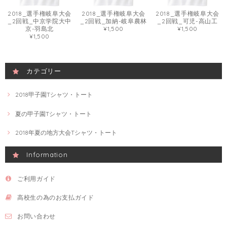
2018_選手権岐阜大会
2018_選手権岐阜大会
2018_選手権岐阜大会
_2回戦_中京学院大中
_2回戦_加納-岐阜農林
_2回戦_可児-高山工
京-羽島北
¥1,500
¥1,500
¥1,500
カテゴリー
2018甲子園Tシャツ・トート
夏の甲子園Tシャツ・トート
2018年夏の地方大会Tシャツ・トート
Information
ご利用ガイド
高校生の為のお支払ガイド
お問い合わせ