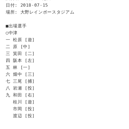
日付: 2018-07-15
場所: 大野レインボースタジアム
■出場選手
◯中津
一 松原 [遊]
二 原 [中]
三 箕田 [二]
四 阪本 [左]
五 林 [一]
六 畑中 [三]
七 三尾 [捕]
八 岩瀬 [投]
九 和田 [右]
桂川 [遊]
市岡 [投]
渡辺 [投]