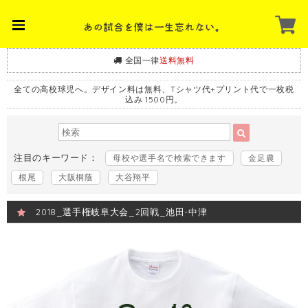
全国一律
送料無料
全ての高校球児へ。デザイン料は無料、Tシャツ代+プリント代で一枚税
込み 1500円。
注目のキーワード：
母校や選手名で検索できます
金足農
根尾
大阪桐蔭
大谷翔平
2018_選手権岐阜大会_2回戦_池田-中津