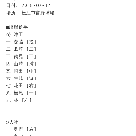
日付: 2018-07-17
場所: 松江市営野球場
■出場選手
◯江津工
一 森脇 [投]
二 瓜崎 [二]
三 鶴見 [三]
四 山崎 [捕]
五 岡田 [中]
六 生越 [遊]
七 花田 [右]
八 檜尾 [一]
九 林 [左]
◯大社
一 奥野 [右]