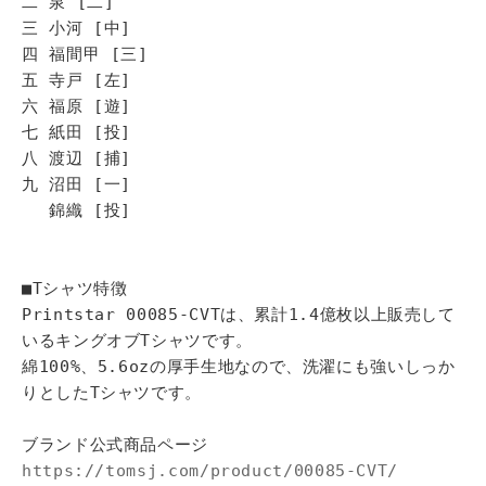
二 泉 [二]
三 小河 [中]
四 福間甲 [三]
五 寺戸 [左]
六 福原 [遊]
七 紙田 [投]
八 渡辺 [捕]
九 沼田 [一]
錦織 [投]
■Tシャツ特徴
Printstar 00085-CVTは、累計1.4億枚以上販売して
いるキングオブTシャツです。
綿100%、5.6ozの厚手生地なので、洗濯にも強いしっか
りとしたTシャツです。
ブランド公式商品ページ
https://tomsj.com/product/00085-CVT/