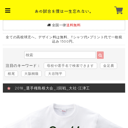
全国一律
送料無料
全ての高校球児へ。デザイン料は無料、Tシャツ代+プリント代で一枚税
込み 1500円。
注目のキーワード：
母校や選手名で検索できます
金足農
根尾
大阪桐蔭
大谷翔平
2018_選手権島根大会_2回戦_大社-江津工