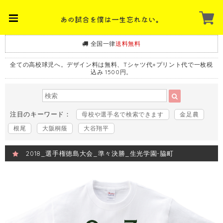
全国一律
送料無料
全ての高校球児へ。デザイン料は無料、Tシャツ代+プリント代で一枚税
込み 1500円。
注目のキーワード：
母校や選手名で検索できます
金足農
根尾
大阪桐蔭
大谷翔平
2018_選手権徳島大会_準々決勝_生光学園-脇町