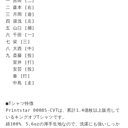
一 吉田 [二]
二 森本 [右]
三 月岡 [遊]
四 湯浅 [左]
五 山口 [捕]
六 千田 [一]
七 栄 [三]
八 大西 [中]
九 斎藤 [投]
室井 [打]
安芸 [投]
秦 [打]
中島 [走]
■Tシャツ特徴
Printstar 00085-CVTは、累計1.4億枚以上販売して
いるキングオブTシャツです。
綿100%、5.6ozの厚手生地なので、洗濯にも強いしっか