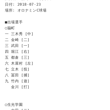
日付: 2018-07-23
場所: オロナミンC球場
■出場選手
◯脇町
一 三木秀 [中]
二 金崎 [二]
三 武田 [一]
四 堀江 [右]
五 都倉 [三]
六 木屋村 [左]
七 立木 [投]
八 冨田 [捕]
九 竹内 [遊]
金川 [打]
◯生光学園