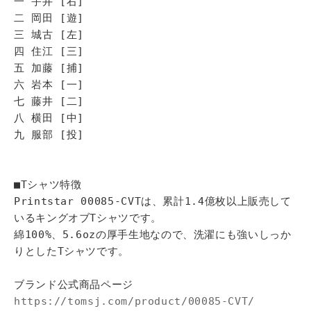
一 宇井 [右]
二 岡田 [遊]
三 城古 [左]
四 住江 [三]
五 加藤 [捕]
六 岩本 [一]
七 藤井 [二]
八 横田 [中]
九 服部 [投]
■Tシャツ特徴
Printstar 00085-CVTは、累計1.4億枚以上販売して
いるキングオブTシャツです。
綿100%、5.6ozの厚手生地なので、洗濯にも強いしっか
りとしたTシャツです。
ブランド公式商品ページ
https://tomsj.com/product/00085-CVT/