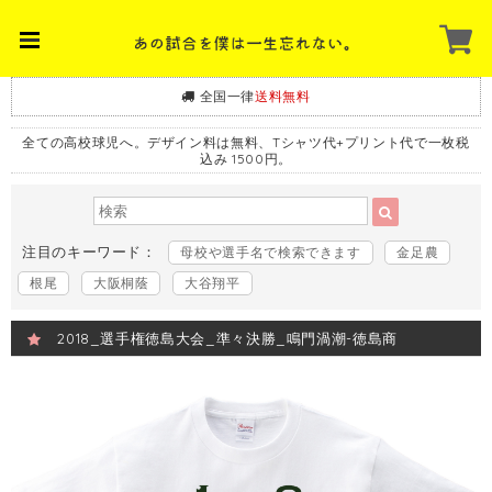
全国一律
送料無料
全ての高校球児へ。デザイン料は無料、Tシャツ代+プリント代で一枚税
込み 1500円。
注目のキーワード：
母校や選手名で検索できます
金足農
根尾
大阪桐蔭
大谷翔平
2018_選手権徳島大会_準々決勝_鳴門渦潮-徳島商