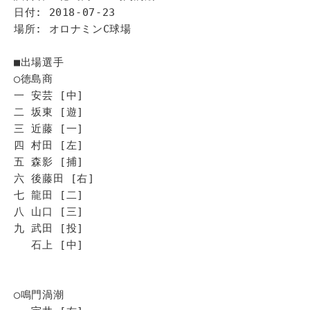
日付: 2018-07-23
場所: オロナミンC球場
■出場選手
◯徳島商
一 安芸 [中]
二 坂東 [遊]
三 近藤 [一]
四 村田 [左]
五 森影 [捕]
六 後藤田 [右]
七 龍田 [二]
八 山口 [三]
九 武田 [投]
石上 [中]
◯鳴門渦潮