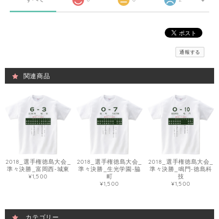
通報する
関連商品
2018_選手権徳島大会_
2018_選手権徳島大会_
2018_選手権徳島大会_
準々決勝_富岡西-城東
準々決勝_生光学園-脇
準々決勝_鳴門-徳島科
¥1,500
町
技
¥1,500
¥1,500
カテゴリー