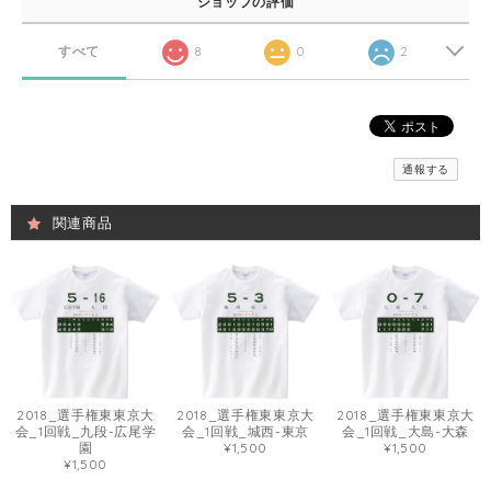
ショップの評価
すべて
8
0
2
通報する
関連商品
2018_選手権東東京大
2018_選手権東東京大
2018_選手権東東京大
会_1回戦_九段-広尾学
会_1回戦_城西-東京
会_1回戦_大島-大森
園
¥1,500
¥1,500
¥1,500