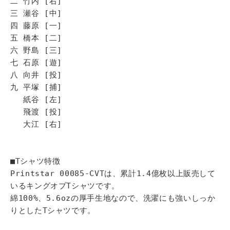
二 竹内 [右]
三 瀬谷 [中]
四 藤原 [一]
五 橋本 [二]
六 野島 [三]
七 石原 [遊]
八 向井 [投]
九 平塚 [捕]
紙谷 [左]
飛渡 [投]
大江 [右]
■Tシャツ特徴
Printstar 00085-CVTは、累計1.4億枚以上販売して
いるキングオブTシャツです。
綿100%、5.6ozの厚手生地なので、洗濯にも強いしっか
りとしたTシャツです。