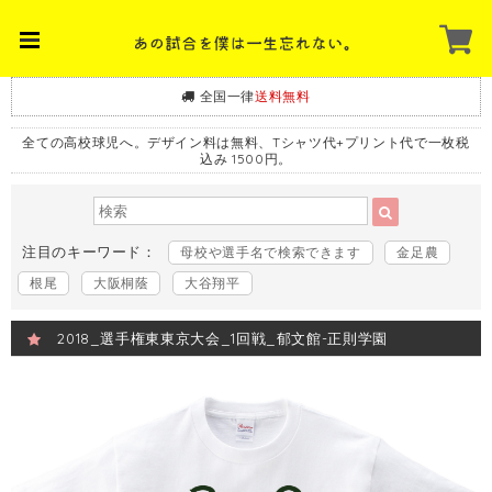
全国一律
送料無料
全ての高校球児へ。デザイン料は無料、Tシャツ代+プリント代で一枚税
込み 1500円。
注目のキーワード：
母校や選手名で検索できます
金足農
根尾
大阪桐蔭
大谷翔平
2018_選手権東東京大会_1回戦_郁文館-正則学園