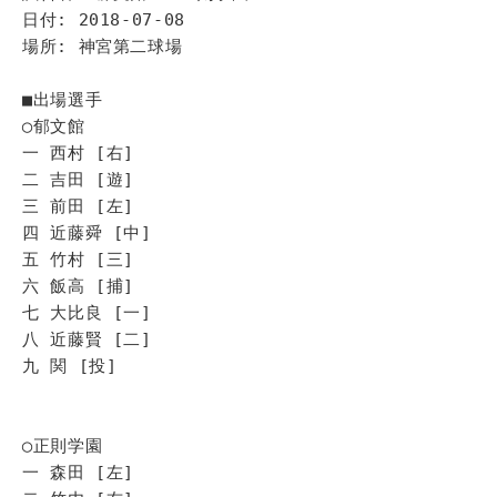
日付: 2018-07-08
場所: 神宮第二球場
■出場選手
◯郁文館
一 西村 [右]
二 吉田 [遊]
三 前田 [左]
四 近藤舜 [中]
五 竹村 [三]
六 飯高 [捕]
七 大比良 [一]
八 近藤賢 [二]
九 関 [投]
◯正則学園
一 森田 [左]