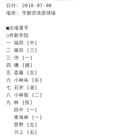
日付: 2018-07-08
場所: 宇都宮清原球場
■出場選手
◯作新学院
一 福田 [中]
二 篠田 [三]
三 沖 [一]
四 磯 [捕]
五 斎藤 [左]
六 小林祐 [右]
七 石井 [遊]
八 小林龍 [二]
九 林 [投]
田中 [一]
東海林 [一]
菅野 [左]
川上 [右]