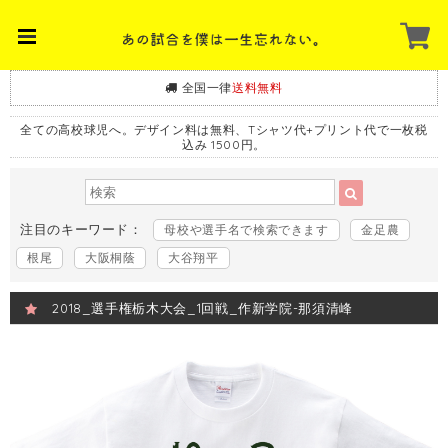
全国一律
送料無料
全ての高校球児へ。デザイン料は無料、Tシャツ代+プリント代で一枚税
込み 1500円。
注目のキーワード：
母校や選手名で検索できます
金足農
根尾
大阪桐蔭
大谷翔平
2018_選手権栃木大会_1回戦_作新学院-那須清峰