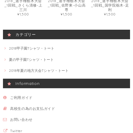
2018_選手権栃木大会
2018_選手権栃木大会
2018_選手権栃木大会
_1回戦_さくら清修-上
_1回戦_佐野東-小山高
_1回戦_国学院栃木-足
三川
専
利
¥1,500
¥1,500
¥1,500
カテゴリー
2018甲子園Tシャツ・トート
夏の甲子園Tシャツ・トート
2018年夏の地方大会Tシャツ・トート
Information
ご利用ガイド
高校生の為のお支払ガイド
お問い合わせ
Twitter