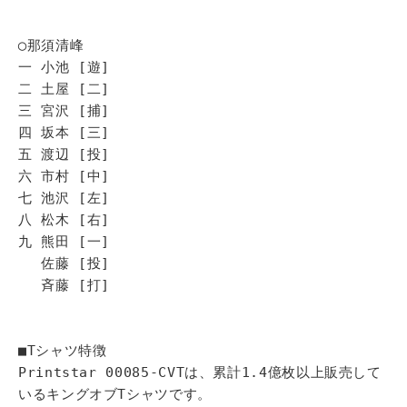
◯那須清峰
一 小池 [遊]
二 土屋 [二]
三 宮沢 [捕]
四 坂本 [三]
五 渡辺 [投]
六 市村 [中]
七 池沢 [左]
八 松木 [右]
九 熊田 [一]
佐藤 [投]
斉藤 [打]
■Tシャツ特徴
Printstar 00085-CVTは、累計1.4億枚以上販売して
いるキングオブTシャツです。