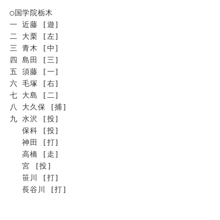
◯国学院栃木
一 近藤 [遊]
二 大栗 [左]
三 青木 [中]
四 島田 [三]
五 須藤 [一]
六 毛塚 [右]
七 大島 [二]
八 大久保 [捕]
九 水沢 [投]
保科 [投]
神田 [打]
高橋 [走]
宮 [投]
笹川 [打]
長谷川 [打]