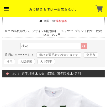
全国一律
送料無料
全ての高校球児へ。デザイン料は無料、Tシャツ代+プリント代で一枚税
込み 1500円。
注目のキーワード：
母校や選手名で検索できます
金足農
根尾
大阪桐蔭
大谷翔平
2018_選手権栃木大会_1回戦_国学院栃木-足利