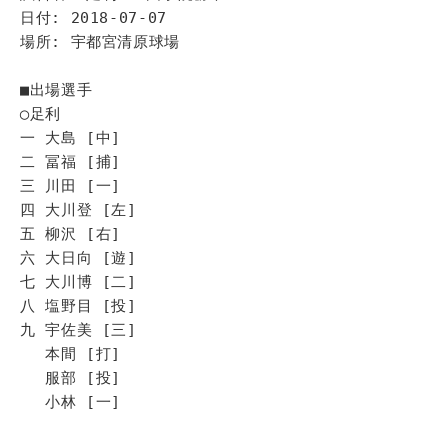
日付: 2018-07-07
場所: 宇都宮清原球場
■出場選手
◯足利
一 大島 [中]
二 冨福 [捕]
三 川田 [一]
四 大川登 [左]
五 柳沢 [右]
六 大日向 [遊]
七 大川博 [二]
八 塩野目 [投]
九 宇佐美 [三]
本間 [打]
服部 [投]
小林 [一]