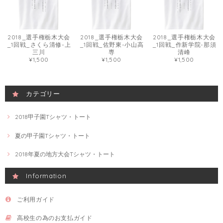
2018_選手権栃木大会
2018_選手権栃木大会
2018_選手権栃木大会
_1回戦_さくら清修-上
_1回戦_佐野東-小山高
_1回戦_作新学院-那須
三川
専
清峰
¥1,500
¥1,500
¥1,500
カテゴリー
2018甲子園Tシャツ・トート
夏の甲子園Tシャツ・トート
2018年夏の地方大会Tシャツ・トート
Information
ご利用ガイド
高校生の為のお支払ガイド