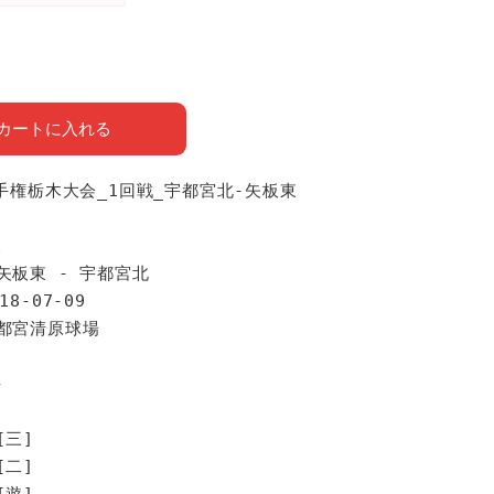
カートに入れる
選手権栃木大会_1回戦_宇都宮北-矢板東
報
矢板東 - 宇都宮北
18-07-09
宇都宮清原球場
手
[三]
[二]
[遊]