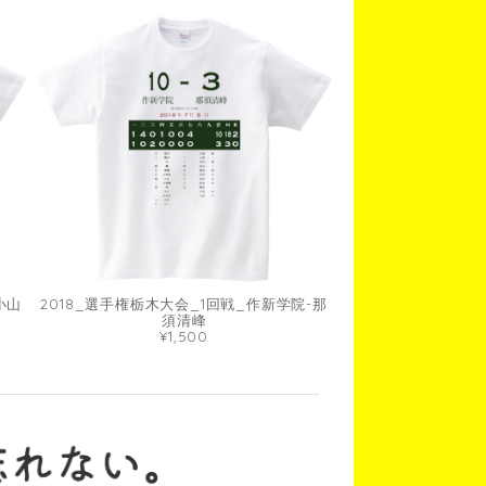
小山
2018_選手権栃木大会_1回戦_作新学院-那
須清峰
¥1,500