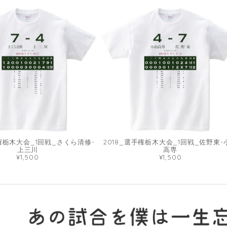
手権栃木大会_1回戦_さくら清修-
2018_選手権栃木大会_1回戦_佐野東-
上三川
高専
¥1,500
¥1,500