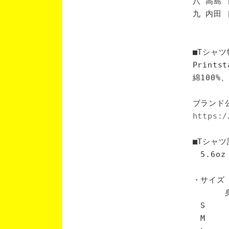
八 高島 
九 内田 
■Tシャツ
Print
綿100
ブランド
https:/
■Tシャツ
5.6oz
・サイズ
身丈 
S 6
M 7