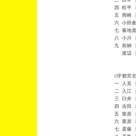
四 松平 
五 岡崎 
六 小田倉
七 菊地貴
八 小川 
九 前納 
渡辺 [
◯宇都宮
一 人見 
二 入江 
三 臼井 
四 吉田 
五 柴原 
六 栗原 
七 斎藤 