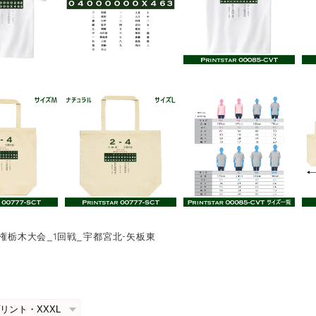
手権栃木大会_1回戦_宇都宮北-矢板東
0