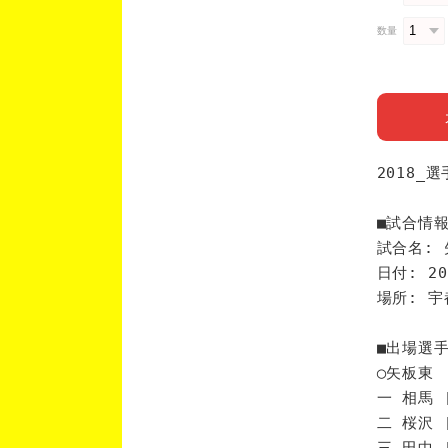
数量
2018_
■試合情
試合名: 
日付: 20
場所: 
■出場選
◯矢板東
一 相馬 
二 桜沢 
三 田中 