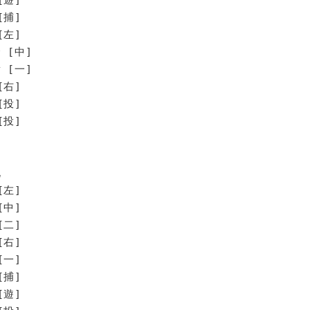
[捕]
[左]
 [中]
 [一]
[右]
[投]
投]
北
[左]
[中]
[二]
[右]
[一]
[捕]
[遊]