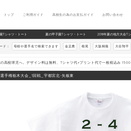
トップ
ご利用ガイド
高校生の為のお支払ガイド
お問い合わせ
甲子園Tシャツ・トート
夏の甲子園Tシャツ・トート
2018年夏の地方大会T
ワード：
母校や選手名で検索できます
金足農
根尾
大阪桐蔭
大谷翔平
の高校球児へ。デザイン料は無料、Tシャツ代+プリント代で一枚税込み 150
8_選手権栃木大会_1回戦_宇都宮北-矢板東