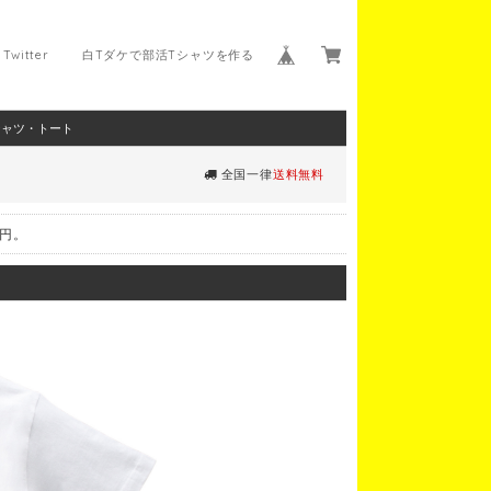
Twitter
白Tダケで部活Tシャツを作る
シャツ・トート
全国一律
送料無料
0円。