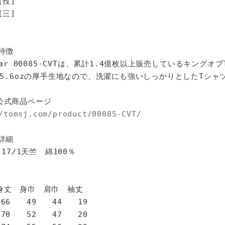
[投]
[三]
特徴
star 00085-CVTは、累計1.4億枚以上販売しているキングオ
%、5.6ozの厚手生地なので、洗濯にも強いしっかりとしたTシャ
公式商品ページ
/tomsj.com/product/00085-CVT/
詳細
 17/1天竺 綿100％
身巾 肩巾 袖丈
6 49 44 19
0 52 47 20