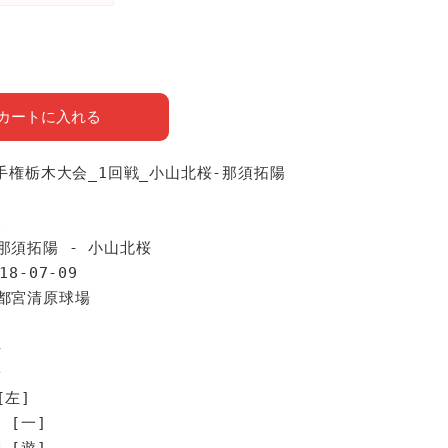
カートに入れる
選手権栃木大会_1回戦_小山北桜-那須拓陽
報
那須拓陽 - 小山北桜
18-07-09
宇都宮清原球場
手
陽
[左]
 [一]
 [遊]