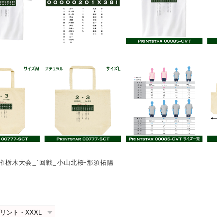
手権栃木大会_1回戦_小山北桜-那須拓陽
0