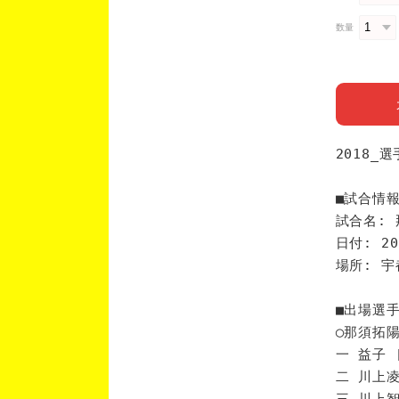
数量
2018_
■試合情
試合名: 
日付: 20
場所: 
■出場選
◯那須拓
一 益子 
二 川上凌
三 川上智