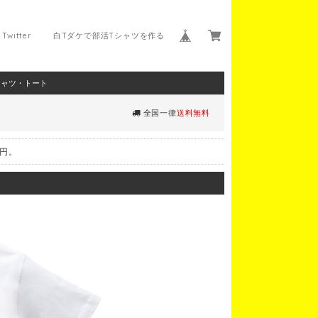
Twitter
白Tダケで部活Tシャツを作る
シャツ・トート
全国一律
送料無料
0円。