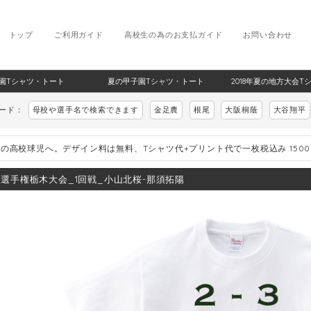
トップ
ご利用ガイド
高校生の為のお支払ガイド
お問い合わせ
甲子園Tシャツ・トート
夏の甲子園Tシャツ・トート
2018年夏の地方大会T
ワード：
母校や選手名で検索できます
金足農
根尾
大阪桐蔭
大谷翔平
の高校球児へ。デザイン料は無料、Tシャツ代+プリント代で一枚税込み 150
8_選手権栃木大会_1回戦_小山北桜-那須拓陽