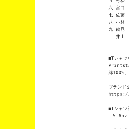
五 村松 
六 宮口 
七 佐藤 
八 小林 
九 鶴見 
井上 [
■Tシャツ
Print
綿100
ブランド
https:/
■Tシャツ
5.6oz