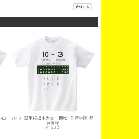
通報する
小山
2018_選手権栃木大会_1回戦_作新学院-那
須清峰
¥1,500