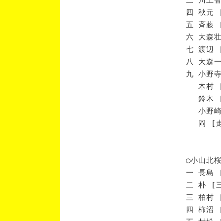
四 秋元 
五 斉藤 
六 大森壮
七 渡辺 
八 大森一
九 小野寺
木村 [
鈴木 [
小野崎 
岡 [走
◯小山北
一 長島 
二 朴 [
三 柏村 
四 柿沼 