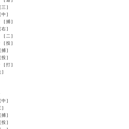
[三]
[中]
 [捕]
[右]
 [二]
 [投]
捕]
投]
[打]
]
桜
[中]
三]
[捕]
[投]