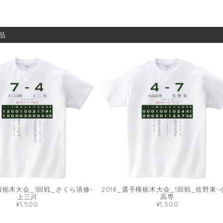
品
手権栃木大会_1回戦_さくら清修-
2018_選手権栃木大会_1回戦_佐野東-
上三川
高専
¥1,500
¥1,500