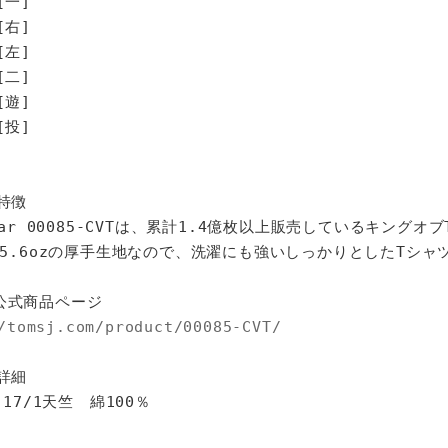
[一]
[右]
[左]
[二]
[遊]
投]
特徴
star 00085-CVTは、累計1.4億枚以上販売しているキングオ
%、5.6ozの厚手生地なので、洗濯にも強いしっかりとしたTシャ
公式商品ページ
/tomsj.com/product/00085-CVT/
詳細
 17/1天竺 綿100％