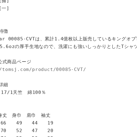
[捕]
[一]
特徴
star 00085-CVTは、累計1.4億枚以上販売しているキングオ
%、5.6ozの厚手生地なので、洗濯にも強いしっかりとしたTシャ
公式商品ページ
/tomsj.com/product/00085-CVT/
詳細
 17/1天竺 綿100％
身巾 肩巾 袖丈
6 49 44 19
0 52 47 20