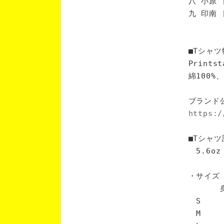
八 小原 
九 印南 
■Tシャツ
Print
綿100
ブランド
https:/
■Tシャツ
5.6oz
・サイズ
身丈 
S 6
M 7