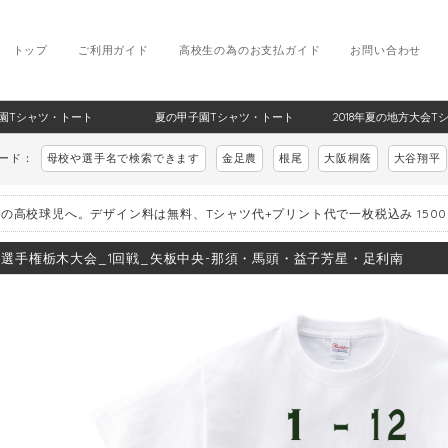
トップ
ご利用ガイド
高校生の為のお支払ガイド
お問い合わせ
甲子園Tシャツ・トート
夏の甲子園Tシャツ・トート
2018年夏の地方大会T
ワード：
母校や選手名で検索できます
金足農
根尾
大阪桐蔭
大谷翔平
の高校球児へ。デザイン料は無料、Tシャツ代+プリント代で一枚税込み 150
8_選手権栃木大会_1回戦_矢板中央-那須・馬頭・益子芳星・足利南