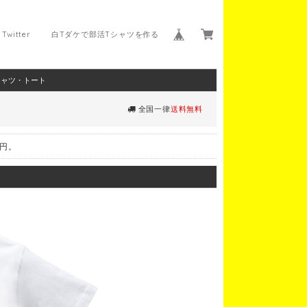
Twitter
白Tダケで部活Tシャツを作る
シャツ・トート
全国一律
送料無料
0円。