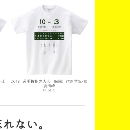
小山
2018_選手権栃木大会_1回戦_作新学院-那
須清峰
¥1,500