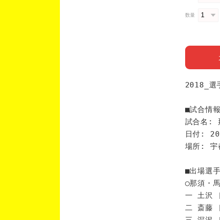
数量
2018
■試合情
試合名:
日付: 20
場所: 
■出場選
◯那須・
一 土沢 
二 斎藤 
三 深沢 