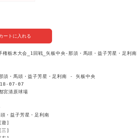
カートに入れる
_選手権栃木大会_1回戦_矢板中央-那須・馬頭・益子芳星・足利南
報
 那須・馬頭・益子芳星・足利南 - 矢板中央
18-07-07
宇都宮清原球場
手
馬頭・益子芳星・足利南
[遊]
[三]
[左]