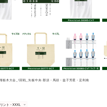
選手権栃木大会_1回戦_矢板中央-那須・馬頭・益子芳星・足利南
0