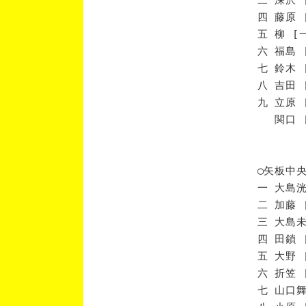
四 藤原 
五 柳 [
六 福島 
七 鈴木 
八 吉田 
九 立原 
関口 [
◯矢板中
一 大島洸
二 加藤 
三 大島未
四 田鎖 
五 大野 
六 折笠 
七 山口舞