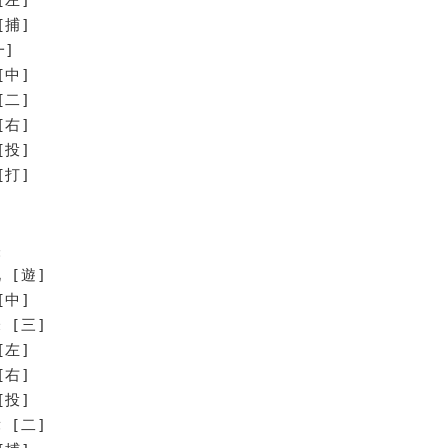
[捕]
一]
[中]
[二]
[右]
[投]
打]
央
 [遊]
[中]
 [三]
[左]
[右]
[投]
 [二]