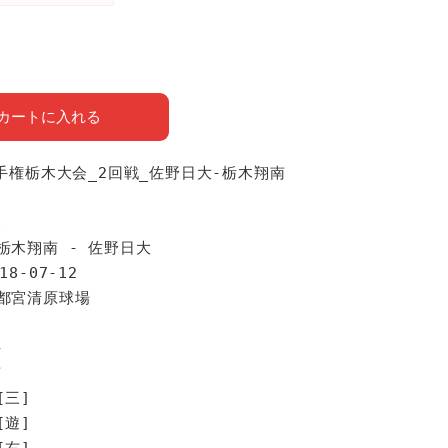
カートに入れる
選手権栃木大会_2回戦_佐野日大-栃木翔南
報
栃木翔南 - 佐野日大
18-07-12
宇都宮清原球場
手
南
[三]
[遊]
[右]