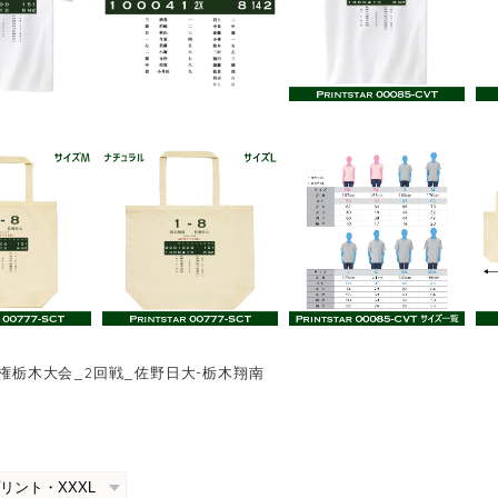
手権栃木大会_2回戦_佐野日大-栃木翔南
0