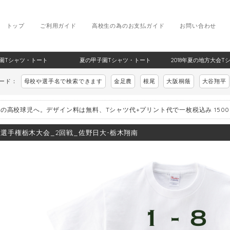
トップ
ご利用ガイド
高校生の為のお支払ガイド
お問い合わせ
甲子園Tシャツ・トート
夏の甲子園Tシャツ・トート
2018年夏の地方大会T
ワード：
母校や選手名で検索できます
金足農
根尾
大阪桐蔭
大谷翔平
の高校球児へ。デザイン料は無料、Tシャツ代+プリント代で一枚税込み 150
8_選手権栃木大会_2回戦_佐野日大-栃木翔南