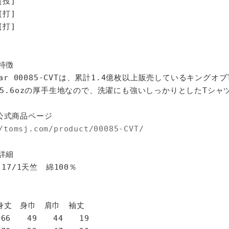
[投]
打]
打]
特徴
star 00085-CVTは、累計1.4億枚以上販売しているキングオ
%、5.6ozの厚手生地なので、洗濯にも強いしっかりとしたTシャ
公式商品ページ
/tomsj.com/product/00085-CVT/
詳細
 17/1天竺 綿100％
身巾 肩巾 袖丈
6 49 44 19