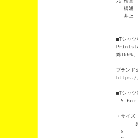
九 松倉 
橋浦 [
井上 [
■Tシャツ
Print
綿100
ブランド
https:/
■Tシャツ
5.6oz
・サイズ
身丈 
S 6