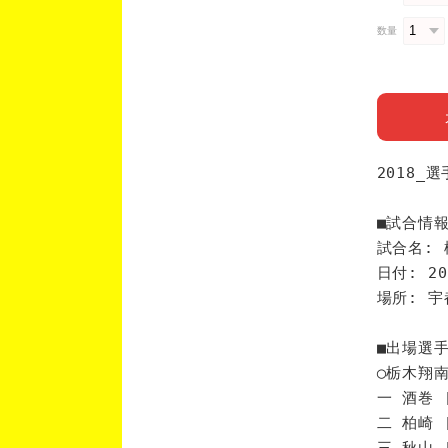
数量
2018_
■試合情
試合名: 
日付: 20
場所: 
■出場選
◯栃木翔
一 酒巻 
二 柏崎 
三 秋山 