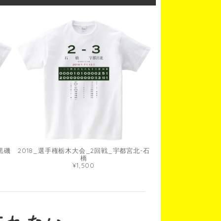
黒磯
2018_選手権栃木大会_2回戦_宇都宮北-石
橋
¥1,500