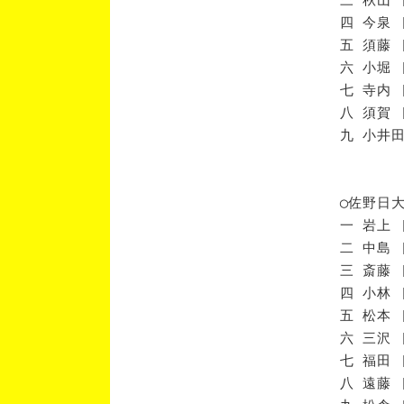
四 今泉 
五 須藤 
六 小堀 
七 寺内 
八 須賀 
九 小井田
◯佐野日
一 岩上 
二 中島 
三 斎藤 
四 小林 
五 松本 
六 三沢 
七 福田 
八 遠藤 