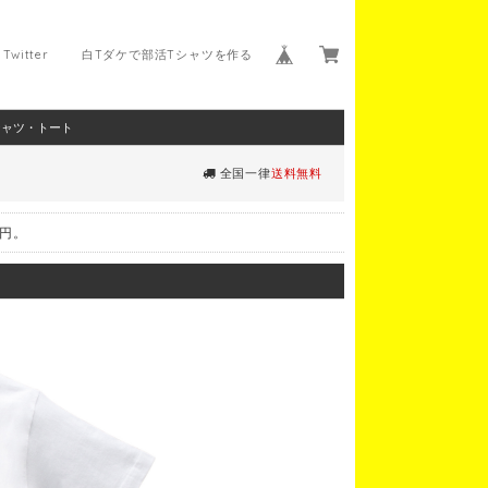
Twitter
白Tダケで部活Tシャツを作る
シャツ・トート
全国一律
送料無料
0円。