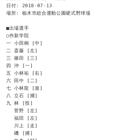
日付: 2018-07-13
場所: 栃木市総合運動公園硬式野球場
■出場選手
◯作新学院
一 小田桐 [中]
二 斎藤 [左]
三 篠田 [三]
四 沖 [一]
五 小林祐 [右]
六 田中 [二]
七 小林龍 [遊]
八 立石 [捕]
九 林 [投]
菅野 [左]
福田 [左]
川上 [走]
磯 [捕]