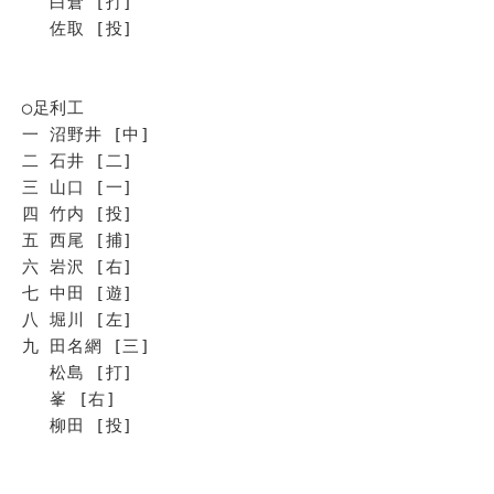
白倉 [打]
佐取 [投]
◯足利工
一 沼野井 [中]
二 石井 [二]
三 山口 [一]
四 竹内 [投]
五 西尾 [捕]
六 岩沢 [右]
七 中田 [遊]
八 堀川 [左]
九 田名網 [三]
松島 [打]
峯 [右]
柳田 [投]