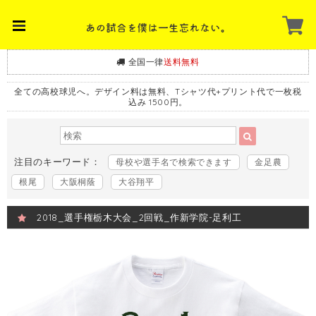
全国一律
送料無料
全ての高校球児へ。デザイン料は無料、Tシャツ代+プリント代で一枚税
込み 1500円。
注目のキーワード：
母校や選手名で検索できます
金足農
根尾
大阪桐蔭
大谷翔平
2018_選手権栃木大会_2回戦_作新学院-足利工