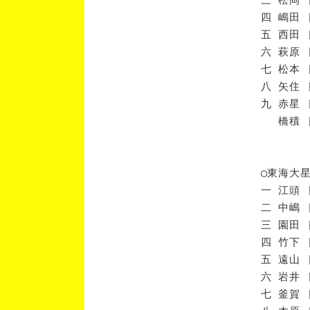
四 嶋田 
五 西田 
六 萩原 
七 松本 
八 矢住 
九 赤星 
橋積 [
◯東海大
一 江頭 
二 中嶋 
三 園田 
四 竹下 
五 遠山 
六 岩井 
七 釜賀 