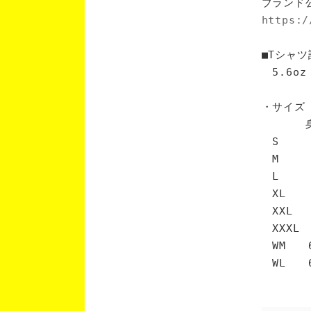
ブランド
https:/
■Tシャツ
5.6oz
・サイズ
身丈 
S 6
M 7
L 7
XL 
XXL 
XXXL
WM 6
WL 6