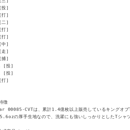
[三]
[投]
打]
二]
打]
打]
中]
走]
捕]
[投]
[投]
打]
特徴
star 00085-CVTは、累計1.4億枚以上販売しているキングオ
%、5.6ozの厚手生地なので、洗濯にも強いしっかりとしたTシャ