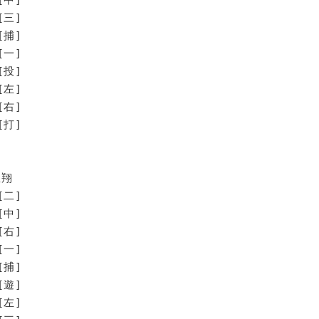
[三]
[捕]
[一]
[投]
[左]
[右]
打]
星翔
[二]
[中]
[右]
[一]
[捕]
[遊]
[左]