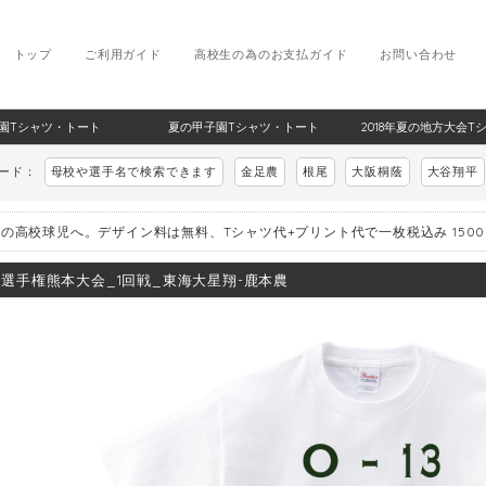
トップ
ご利用ガイド
高校生の為のお支払ガイド
お問い合わせ
甲子園Tシャツ・トート
夏の甲子園Tシャツ・トート
2018年夏の地方大会T
ワード：
母校や選手名で検索できます
金足農
根尾
大阪桐蔭
大谷翔平
の高校球児へ。デザイン料は無料、Tシャツ代+プリント代で一枚税込み 150
8_選手権熊本大会_1回戦_東海大星翔-鹿本農