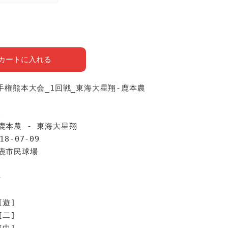
カートに入れる
選手権熊本大会_1回戦_東海大星翔-鹿本農
報
鹿本農 - 東海大星翔
18-07-09
山鹿市民球場
手
[遊]
[二]
[中]