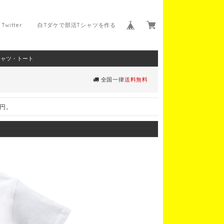
Twitter
白Tダケで部活Tシャツを作る
シャツ・トート
全国一律
送料無料
0円。