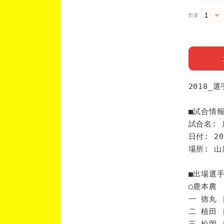
数量
2018_
■試合情
試合名: 
日付: 20
場所: 
■出場選
◯鹿本農
一 徳丸 
二 植田 
三 松岡 