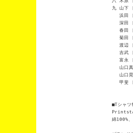
八 木原 
九 山下 
浜田 [
深田 [
春田 [
菊田 [
渡辺 [
吉武 [
富永 [
山口真 
山口晃 
甲斐 [
■Tシャツ
Print
綿100