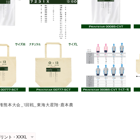
手権熊本大会_1回戦_東海大星翔-鹿本農
0