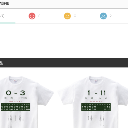
の評価
べて
8
0
2
品