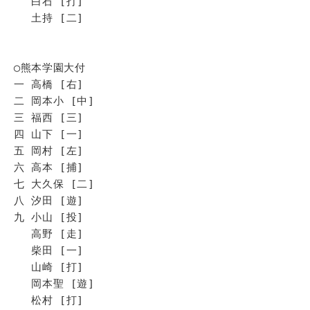
白石 [打]
土持 [二]
◯熊本学園大付
一 高橋 [右]
二 岡本小 [中]
三 福西 [三]
四 山下 [一]
五 岡村 [左]
六 高本 [捕]
七 大久保 [二]
八 汐田 [遊]
九 小山 [投]
高野 [走]
柴田 [一]
山崎 [打]
岡本聖 [遊]
松村 [打]