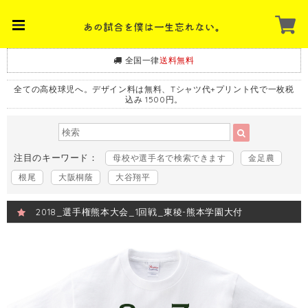
全国一律
送料無料
全ての高校球児へ。デザイン料は無料、Tシャツ代+プリント代で一枚税
込み 1500円。
注目のキーワード：
母校や選手名で検索できます
金足農
根尾
大阪桐蔭
大谷翔平
2018_選手権熊本大会_1回戦_東稜-熊本学園大付