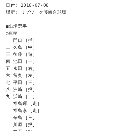
日付: 2018-07-08
場所: リブワーク藤崎台球場
■出場選手
◯東稜
一 門口 [捕]
二 久島 [中]
三 後藤 [遊]
四 池田 [一]
五 永田 [右]
六 留奥 [左]
七 平田 [三]
八 洲崎 [投]
九 浜崎 [二]
福島暉 [走]
福島孝 [走]
辛島 [三]
川原 [投]