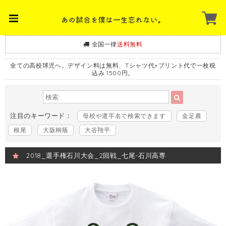
全国一律
送料無料
全ての高校球児へ。デザイン料は無料、Tシャツ代+プリント代で一枚税
込み 1500円。
注目のキーワード：
母校や選手名で検索できます
金足農
根尾
大阪桐蔭
大谷翔平
2018_選手権石川大会_2回戦_七尾-石川高専