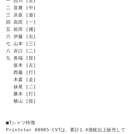
一 西川 [左]
二 昔農 [中]
三 浜坂 [遊]
四 高田 [一]
五 前田 [捕]
六 伊藤 [右]
七 山本 [三]
八 谷口 [二]
九 善端 [投]
坂本 [左]
西藤 [打]
木森 [走]
妹尾 [二]
勝木 [打]
横山 [投]
■Tシャツ特徴
Printstar 00085-CVTは、累計1.4億枚以上販売して