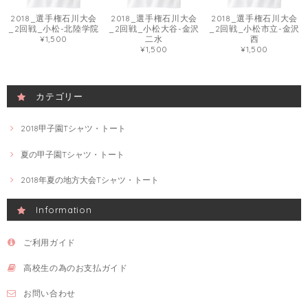
2018_選手権石川大会
2018_選手権石川大会
2018_選手権石川大会
_2回戦_小松-北陸学院
_2回戦_小松大谷-金沢
_2回戦_小松市立-金沢
¥1,500
二水
西
¥1,500
¥1,500
カテゴリー
2018甲子園Tシャツ・トート
夏の甲子園Tシャツ・トート
2018年夏の地方大会Tシャツ・トート
Information
ご利用ガイド
高校生の為のお支払ガイド
お問い合わせ