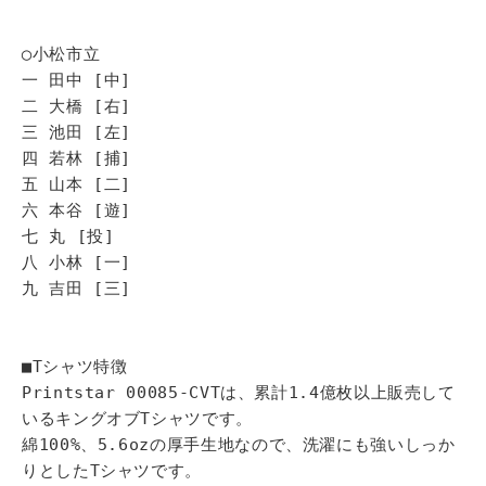
◯小松市立
一 田中 [中]
二 大橋 [右]
三 池田 [左]
四 若林 [捕]
五 山本 [二]
六 本谷 [遊]
七 丸 [投]
八 小林 [一]
九 吉田 [三]
■Tシャツ特徴
Printstar 00085-CVTは、累計1.4億枚以上販売して
いるキングオブTシャツです。
綿100%、5.6ozの厚手生地なので、洗濯にも強いしっか
りとしたTシャツです。