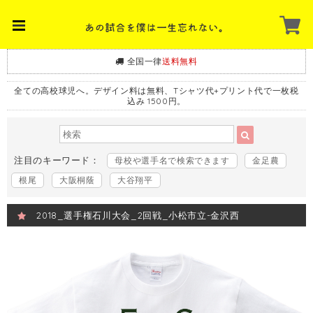
全国一律
送料無料
全ての高校球児へ。デザイン料は無料、Tシャツ代+プリント代で一枚税
込み 1500円。
注目のキーワード：
母校や選手名で検索できます
金足農
根尾
大阪桐蔭
大谷翔平
2018_選手権石川大会_2回戦_小松市立-金沢西