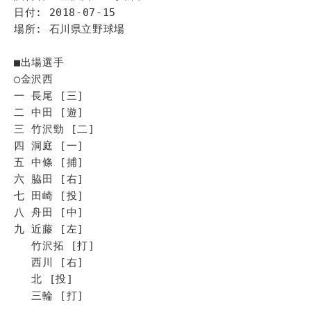
日付: 2018-07-15
場所: 石川県立野球場
■出場選手
◯金沢西
一 長尾 [三]
二 中田 [遊]
三 竹沢勁 [二]
四 洞庭 [一]
五 中條 [捕]
六 脇田 [右]
七 田崎 [投]
八 舟田 [中]
九 近藤 [左]
竹沢拓 [打]
西川 [右]
北 [投]
三輪 [打]