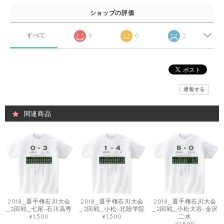
ショップの評価
すべて
8
0
2
通報する
関連商品
2018_選手権石川大会
2018_選手権石川大会
2018_選手権石川大会
_2回戦_七尾-石川高専
_2回戦_小松-北陸学院
_2回戦_小松大谷-金沢
¥1,500
¥1,500
二水
¥1,500