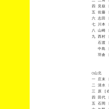
四 見嶽 
五 佐藤 
六 志田 
七 川本 
八 山崎 
九 西村 
石渡 [
中島 [
羽倉 [
◯山北
一 庄末 
二 清水 
三 原 [
四 田代 
五 石岡 