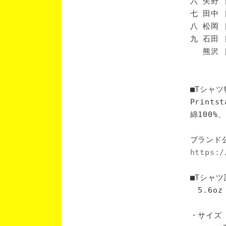
六 矢野 
七 田中 
八 松岡 
九 石田 
熊沢 [
■Tシャツ
Print
綿100
ブランド
https:/
■Tシャツ
5.6oz
・サイズ