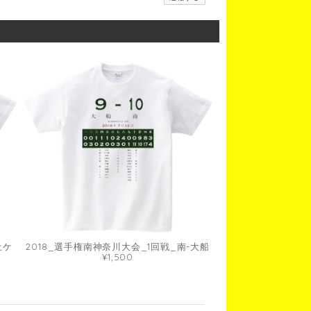
土ケ
2018_選手権南神奈川大会_1回戦_南-大船
¥1,500