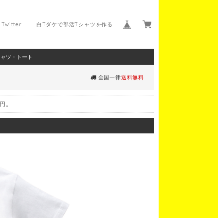
Twitter
白Tダケで部活Tシャツを作る
シャツ・トート
全国一律
送料無料
0円。