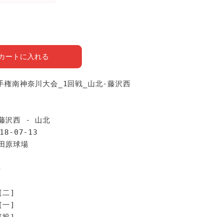
カートに入れる
選手権南神奈川大会_1回戦_山北-藤沢西
報
藤沢西 - 山北
18-07-13
小田原球場
手
[二]
[一]
[投]