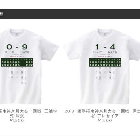
品
手権南神奈川大会_1回戦_三浦学
2018_選手権南神奈川大会_1回戦_保
苑-深沢
谷-アレセイア
¥1,500
¥1,500