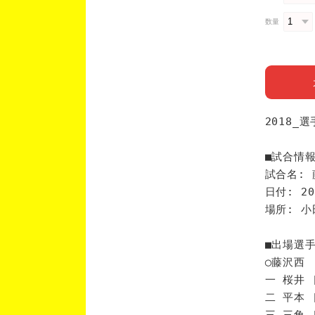
数量
2018_
■試合情
試合名: 
日付: 20
場所: 
■出場選
◯藤沢西
一 桜井 
二 平本 
三 三角 