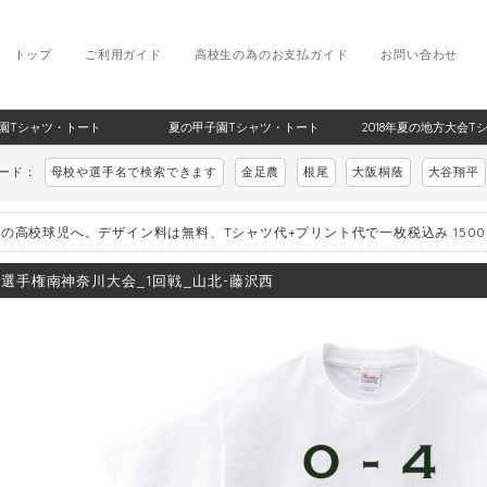
トップ
ご利用ガイド
高校生の為のお支払ガイド
お問い合わせ
甲子園Tシャツ・トート
夏の甲子園Tシャツ・トート
2018年夏の地方大会T
ワード：
母校や選手名で検索できます
金足農
根尾
大阪桐蔭
大谷翔平
の高校球児へ。デザイン料は無料、Tシャツ代+プリント代で一枚税込み 150
8_選手権南神奈川大会_1回戦_山北-藤沢西