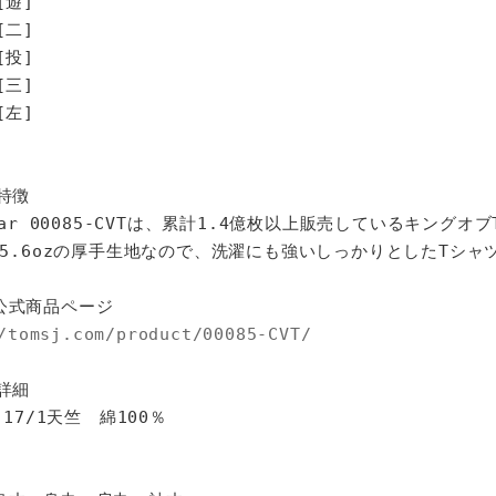
[遊]
[二]
[投]
[三]
左]
特徴
star 00085-CVTは、累計1.4億枚以上販売しているキングオ
%、5.6ozの厚手生地なので、洗濯にも強いしっかりとしたTシャ
公式商品ページ
/tomsj.com/product/00085-CVT/
詳細
 17/1天竺 綿100％