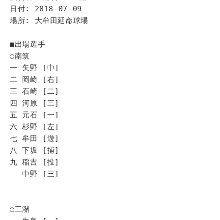
日付: 2018-07-09
場所: 大牟田延命球場
■出場選手
◯南筑
一 矢野 [中]
二 岡崎 [右]
三 石崎 [二]
四 河原 [三]
五 元石 [一]
六 杉野 [左]
七 牟田 [遊]
八 下坂 [捕]
九 稲吉 [投]
中野 [三]
◯三潴