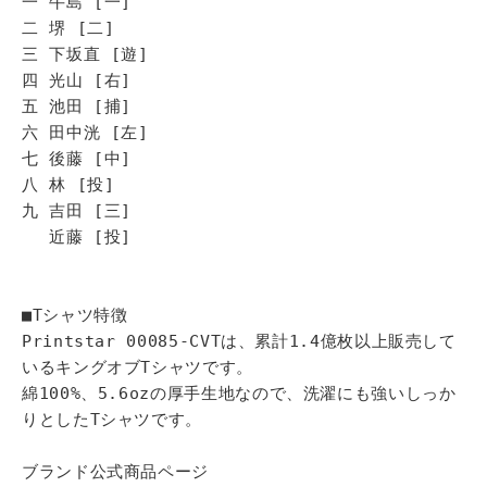
一 牛島 [一]
二 堺 [二]
三 下坂直 [遊]
四 光山 [右]
五 池田 [捕]
六 田中洸 [左]
七 後藤 [中]
八 林 [投]
九 吉田 [三]
近藤 [投]
■Tシャツ特徴
Printstar 00085-CVTは、累計1.4億枚以上販売して
いるキングオブTシャツです。
綿100%、5.6ozの厚手生地なので、洗濯にも強いしっか
りとしたTシャツです。
ブランド公式商品ページ