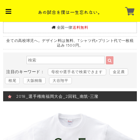
全国一律
送料無料
全ての高校球児へ。デザイン料は無料、Tシャツ代+プリント代で一枚税
込み 1500円。
注目のキーワード：
母校や選手名で検索できます
金足農
根尾
大阪桐蔭
大谷翔平
2018_選手権南福岡大会_2回戦_南筑-三潴