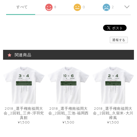
すべて
8
0
2
通報する
関連商品
2018_選手権南福岡大
2018_選手権南福岡大
2018_選手権南福岡大
会_2回戦_三井-浮羽究
会_2回戦_三池-福岡西
会_2回戦_久留米-大川
真館
陵
樟風
¥1,500
¥1,500
¥1,500