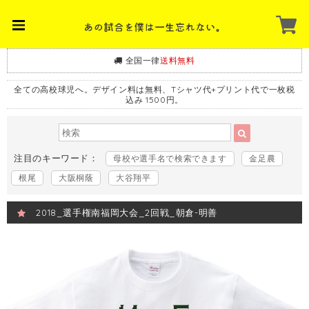
全国一律
送料無料
全ての高校球児へ。デザイン料は無料、Tシャツ代+プリント代で一枚税
込み 1500円。
注目のキーワード：
母校や選手名で検索できます
金足農
根尾
大阪桐蔭
大谷翔平
2018_選手権南福岡大会_2回戦_朝倉-明善