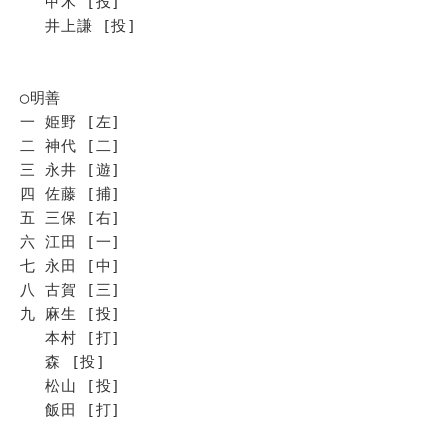
甲木 [投]
井上謙 [投]
◯明善
一 姫野 [左]
二 神代 [二]
三 永井 [遊]
四 佐藤 [捕]
五 三保 [右]
六 江田 [一]
七 永田 [中]
八 古賀 [三]
九 麻生 [投]
本村 [打]
森 [投]
松山 [投]
飯田 [打]