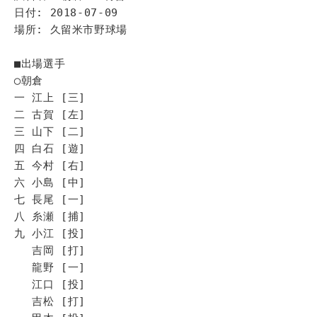
日付: 2018-07-09
場所: 久留米市野球場
■出場選手
◯朝倉
一 江上 [三]
二 古賀 [左]
三 山下 [二]
四 白石 [遊]
五 今村 [右]
六 小島 [中]
七 長尾 [一]
八 糸瀬 [捕]
九 小江 [投]
吉岡 [打]
龍野 [一]
江口 [投]
吉松 [打]