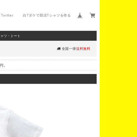
Twitter
白Tダケで部活Tシャツを作る
シャツ・トート
全国一律
送料無料
0円。