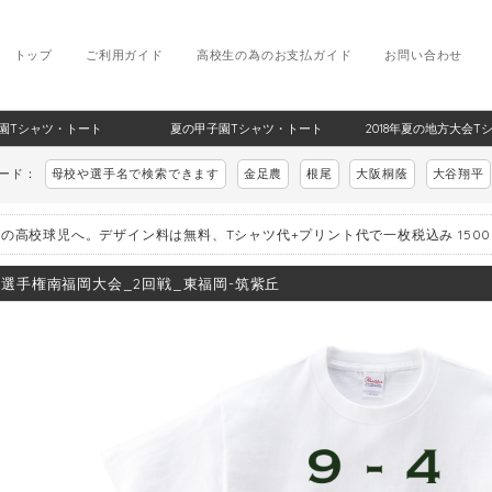
トップ
ご利用ガイド
高校生の為のお支払ガイド
お問い合わせ
甲子園Tシャツ・トート
夏の甲子園Tシャツ・トート
2018年夏の地方大会T
ワード：
母校や選手名で検索できます
金足農
根尾
大阪桐蔭
大谷翔平
の高校球児へ。デザイン料は無料、Tシャツ代+プリント代で一枚税込み 150
8_選手権南福岡大会_2回戦_東福岡-筑紫丘