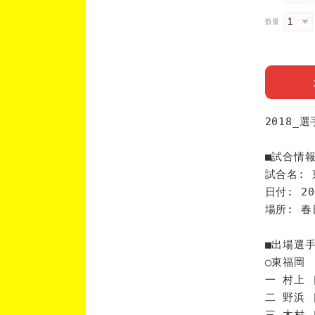
数量
2018_
■試合情
試合名: 
日付: 20
場所: 
■出場選
◯東福岡
一 村上 
二 野浜 
三 木村 