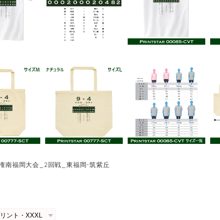
手権南福岡大会_2回戦_東福岡-筑紫丘
0