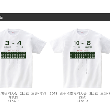
品
手権南福岡大会_2回戦_三井-浮羽
2018_選手権南福岡大会_2回戦_三池-
究真館
西陵
¥1,500
¥1,500