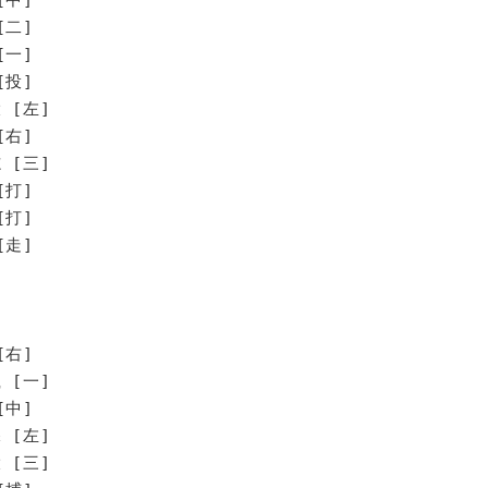
[二]
[一]
[投]
 [左]
[右]
 [三]
打]
打]
走]
[右]
 [一]
[中]
 [左]
 [三]