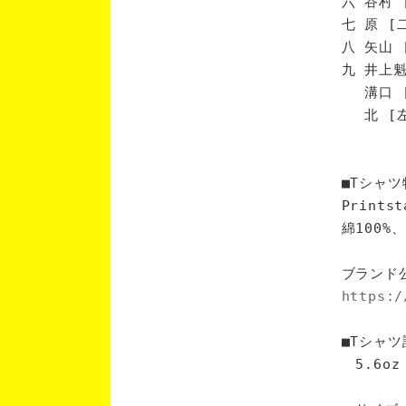
六 谷村 
七 原 [
八 矢山 
九 井上魁
溝口 [
北 [左
■Tシャツ
Print
綿100
ブランド
https:/
■Tシャツ
5.6oz