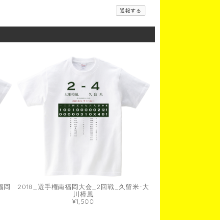
通報する
福岡
2018_選手権南福岡大会_2回戦_久留米-大
川樟風
¥1,500