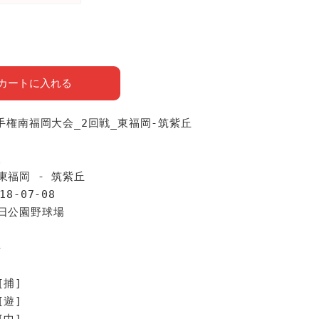
カートに入れる
選手権南福岡大会_2回戦_東福岡-筑紫丘
報
東福岡 - 筑紫丘
18-07-08
春日公園野球場
手
[捕]
[遊]
[中]