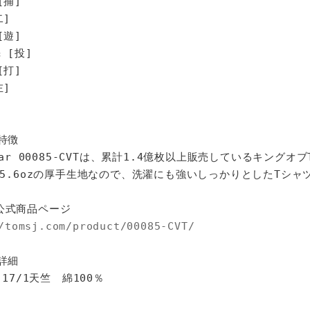
[捕]
二]
[遊]
 [投]
打]
]
特徴
star 00085-CVTは、累計1.4億枚以上販売しているキングオ
%、5.6ozの厚手生地なので、洗濯にも強いしっかりとしたTシャ
公式商品ページ
/tomsj.com/product/00085-CVT/
詳細
 17/1天竺 綿100％