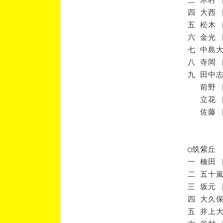
四 大西 
五 松木 
六 金光 
七 中島大
八 寺岡 
九 田中志
前野 [
立花 [
佐藤 [
◯筑紫丘
一 楠田 
二 五十嵐
三 坂元 
四 大久保
五 井上大