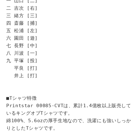
一 山口 [二]
二 吉次 [右]
三 緒方 [三]
四 斎藤 [捕]
五 松浦 [左]
六 園田 [遊]
七 長野 [中]
八 川波 [一]
九 平塚 [投]
平良 [打]
井上 [打]
■Tシャツ特徴
Printstar 00085-CVTは、累計1.4億枚以上販売して
いるキングオブTシャツです。
綿100%、5.6ozの厚手生地なので、洗濯にも強いしっか
りとしたTシャツです。