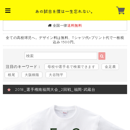
全国一律
送料無料
全ての高校球児へ。デザイン料は無料、Tシャツ代+プリント代で一枚税
込み 1500円。
注目のキーワード：
母校や選手名で検索できます
金足農
根尾
大阪桐蔭
大谷翔平
2018_選手権南福岡大会_2回戦_福岡-武蔵台