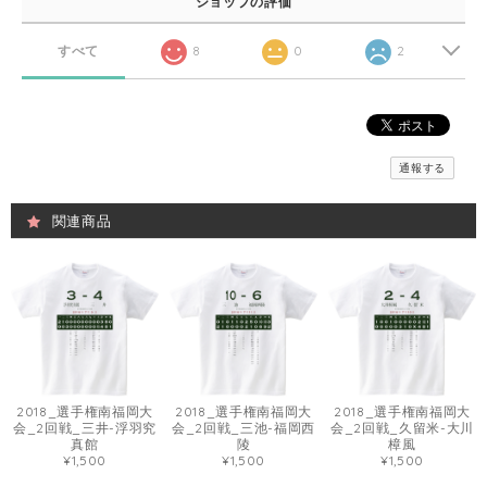
ショップの評価
すべて
8
0
2
通報する
関連商品
2018_選手権南福岡大
2018_選手権南福岡大
2018_選手権南福岡大
会_2回戦_三井-浮羽究
会_2回戦_三池-福岡西
会_2回戦_久留米-大川
真館
陵
樟風
¥1,500
¥1,500
¥1,500