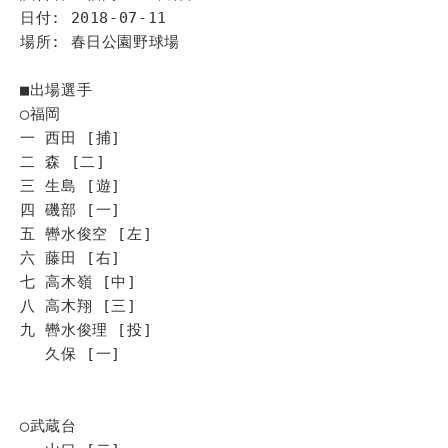
日付: 2018-07-11
場所: 春日公園野球場
■出場選手
◯福岡
一 西田 [捕]
二 森 [二]
三 生島 [遊]
四 磯部 [一]
五 轡水俊空 [左]
六 藤田 [右]
七 高木嶺 [中]
八 高木翔 [三]
九 轡水俊理 [投]
久保 [一]
◯武蔵台