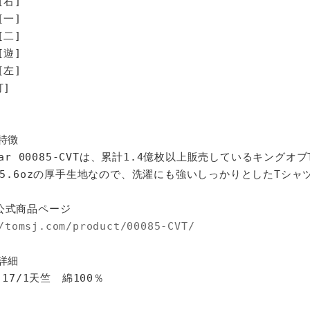
[右]
[一]
[二]
[遊]
左]
]
特徴
star 00085-CVTは、累計1.4億枚以上販売しているキングオ
%、5.6ozの厚手生地なので、洗濯にも強いしっかりとしたTシャ
公式商品ページ
/tomsj.com/product/00085-CVT/
詳細
 17/1天竺 綿100％