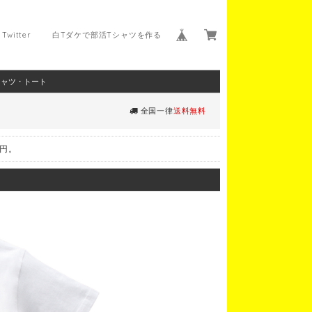
Twitter
白Tダケで部活Tシャツを作る
シャツ・トート
全国一律
送料無料
0円。