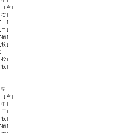
 [左]
[右]
[一]
[二]
[捕]
[投]
]
投]
投]
高専
 [左]
[中]
[三]
[投]
[捕]