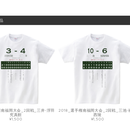
品
手権南福岡大会_2回戦_三井-浮羽
2018_選手権南福岡大会_2回戦_三池-
究真館
西陵
¥1,500
¥1,500