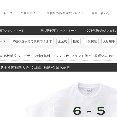
トップ
ご利用ガイド
高校生の為のお支払ガイド
お問い合わせ
甲子園Tシャツ・トート
夏の甲子園Tシャツ・トート
2018年夏の地方大会T
ワード：
母校や選手名で検索できます
金足農
根尾
大阪桐蔭
大谷翔平
の高校球児へ。デザイン料は無料、Tシャツ代+プリント代で一枚税込み 150
8_選手権南福岡大会_2回戦_福島-久留米高専