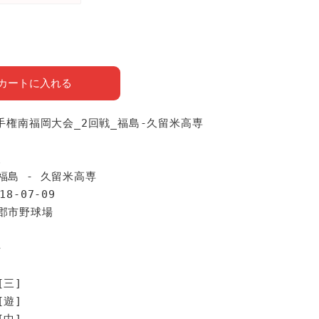
カートに入れる
選手権南福岡大会_2回戦_福島-久留米高専
報
福島 - 久留米高専
18-07-09
小郡市野球場
手
[三]
[遊]
[中]