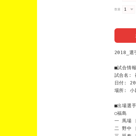
数量
2018_
■試合情
試合名: 
日付: 20
場所: 
■出場選
◯福島
一 馬場 
二 野中 
三 延寿 