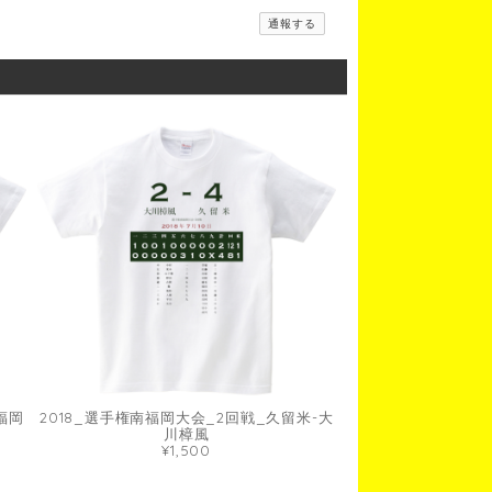
通報する
福岡
2018_選手権南福岡大会_2回戦_久留米-大
川樟風
¥1,500