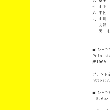
六 草場 
七 山下 
八 平佐 
九 山川 
丸野 [
岡 [打
■Tシャツ
Print
綿100
ブランド
https:/
■Tシャツ
5.6oz