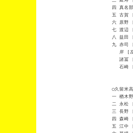
四 真名部
五 古賀 
六 原野 
七 渡辺 
八 益田 
九 赤司 
岸 [左
諸冨 [
石崎 [
◯久留米
一 楢木野
二 永松 
三 長野 
四 森崎 
五 江中 