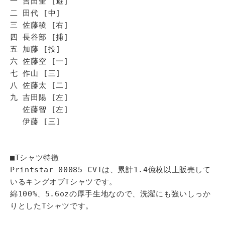
一 吉田奎 [遊]
二 田代 [中]
三 佐藤稜 [右]
四 長谷部 [捕]
五 加藤 [投]
六 佐藤空 [一]
七 作山 [三]
八 佐藤太 [二]
九 吉田陽 [左]
佐藤智 [左]
伊藤 [三]
■Tシャツ特徴
Printstar 00085-CVTは、累計1.4億枚以上販売して
いるキングオブTシャツです。
綿100%、5.6ozの厚手生地なので、洗濯にも強いしっか
りとしたTシャツです。