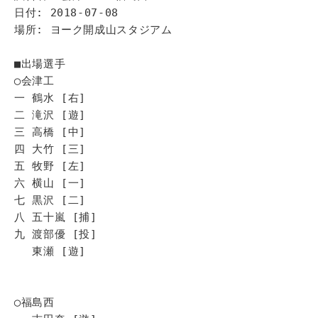
日付: 2018-07-08
場所: ヨーク開成山スタジアム
■出場選手
◯会津工
一 鶴水 [右]
二 滝沢 [遊]
三 高橋 [中]
四 大竹 [三]
五 牧野 [左]
六 横山 [一]
七 黒沢 [二]
八 五十嵐 [捕]
九 渡部優 [投]
東瀬 [遊]
◯福島西