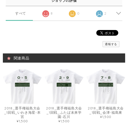
ショップの評価
すべて
8
0
2
通報する
関連商品
2018_選手権福島大会
2018_選手権福島大会
2018_選手権福島大会
_1回戦_いわき海星-本
_1回戦_ふたば未来学
_1回戦_会津-福島東
宮
園-石川
¥1,500
¥1,500
¥1,500