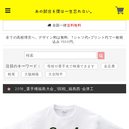
全国一律
送料無料
全ての高校球児へ。デザイン料は無料、Tシャツ代+プリント代で一枚税
込み 1500円。
注目のキーワード：
母校や選手名で検索できます
金足農
根尾
大阪桐蔭
大谷翔平
2018_選手権福島大会_1回戦_福島西-会津工