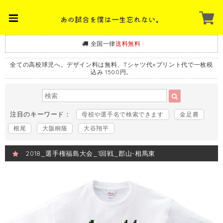
全国一律
送料無料
全ての高校球児へ。デザイン料は無料、Tシャツ代+プリント代で一枚税
込み 1500円。
注目のキーワード：
母校や選手名で検索できます
金足農
根尾
大阪桐蔭
大谷翔平
2018_選手権福島大会_1回戦_郡山-相馬東