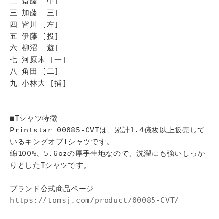
二 斎藤 [中]
三 加藤 [三]
四 皆川 [左]
五 伊藤 [投]
六 柳沼 [遊]
七 河原木 [一]
八 角田 [二]
九 小林大 [捕]
■Tシャツ特徴
Printstar 00085-CVTは、累計1.4億枚以上販売して
いるキングオブTシャツです。
綿100%、5.6ozの厚手生地なので、洗濯にも強いしっか
りとしたTシャツです。
ブランド公式商品ページ
https://tomsj.com/product/00085-CVT/