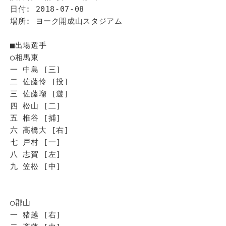
日付: 2018-07-08
場所: ヨーク開成山スタジアム
■出場選手
◯相馬東
一 中島 [三]
二 佐藤怜 [投]
三 佐藤瑠 [遊]
四 松山 [二]
五 椎谷 [捕]
六 高橋大 [右]
七 戸村 [一]
八 志賀 [左]
九 笠松 [中]
◯郡山
一 猪越 [右]