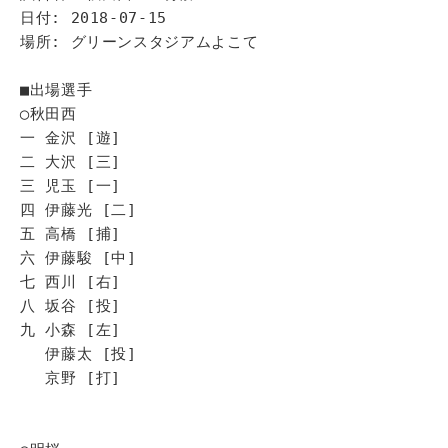
日付: 2018-07-15
場所: グリーンスタジアムよこて
■出場選手
◯秋田西
一 金沢 [遊]
二 大沢 [三]
三 児玉 [一]
四 伊藤光 [二]
五 高橋 [捕]
六 伊藤駿 [中]
七 西川 [右]
八 坂谷 [投]
九 小森 [左]
伊藤太 [投]
京野 [打]