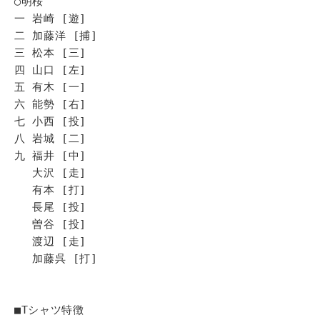
◯明桜
一 岩崎 [遊]
二 加藤洋 [捕]
三 松本 [三]
四 山口 [左]
五 有木 [一]
六 能勢 [右]
七 小西 [投]
八 岩城 [二]
九 福井 [中]
大沢 [走]
有本 [打]
長尾 [投]
曽谷 [投]
渡辺 [走]
加藤呉 [打]
■Tシャツ特徴