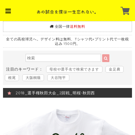
全国一律
送料無料
全ての高校球児へ。デザイン料は無料、Tシャツ代+プリント代で一枚税
込み 1500円。
注目のキーワード：
母校や選手名で検索できます
金足農
根尾
大阪桐蔭
大谷翔平
2018_選手権秋田大会_2回戦_明桜-秋田西