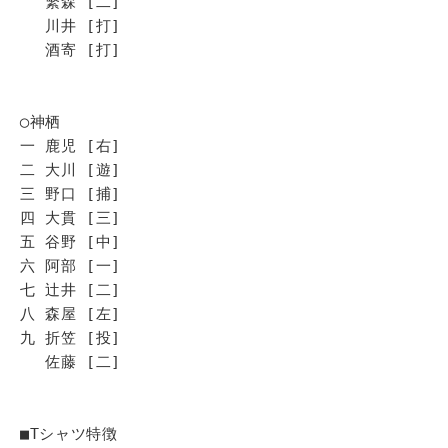
繁森 [二]
川井 [打]
酒寄 [打]
◯神栖
一 鹿児 [右]
二 大川 [遊]
三 野口 [捕]
四 大貫 [三]
五 谷野 [中]
六 阿部 [一]
七 辻井 [二]
八 森屋 [左]
九 折笠 [投]
佐藤 [二]
■Tシャツ特徴