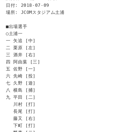
日付: 2018-07-09
場所: JCOMスタジアム土浦
■出場選手
◯土浦一
一 矢追 [中]
二 栗原 [左]
三 酒井 [右]
四 阿由葉 [三]
五 佐野 [一]
六 先崎 [投]
七 久野 [遊]
八 横島 [捕]
九 平田 [二]
川村 [打]
長尾 [打]
藤又 [右]
下町 [打]