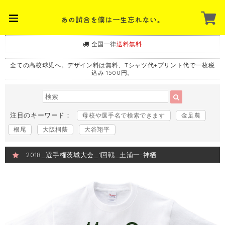
全国一律
送料無料
全ての高校球児へ。デザイン料は無料、Tシャツ代+プリント代で一枚税
込み 1500円。
注目のキーワード：
母校や選手名で検索できます
金足農
根尾
大阪桐蔭
大谷翔平
2018_選手権茨城大会_1回戦_土浦一-神栖