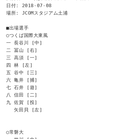
日付: 2018-07-08
場所: JCOMスタジアム土浦
■出場選手
◯つくば国際大東風
一 長谷川 [中]
二 冨山 [右]
三 高須 [一]
四 林 [左]
五 谷中 [三]
六 亀井 [捕]
七 石井 [遊]
八 信田 [二]
九 佐賀 [投]
矢田貝 [左]
◯常磐大