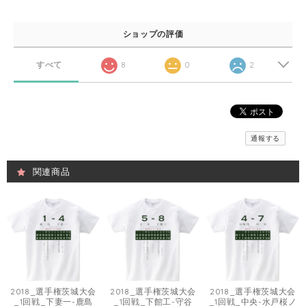
ショップの評価
すべて
8
0
2
通報する
関連商品
2018_選手権茨城大会
2018_選手権茨城大会
2018_選手権茨城大会
_1回戦_下妻一-鹿島
_1回戦_下館工-守谷
_1回戦_中央-水戸桜ノ