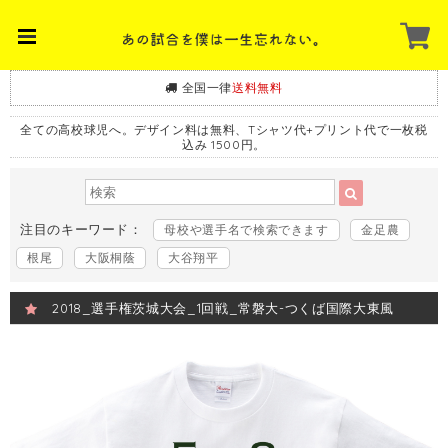
全国一律
送料無料
全ての高校球児へ。デザイン料は無料、Tシャツ代+プリント代で一枚税
込み 1500円。
注目のキーワード：
母校や選手名で検索できます
金足農
根尾
大阪桐蔭
大谷翔平
2018_選手権茨城大会_1回戦_常磐大-つくば国際大東風