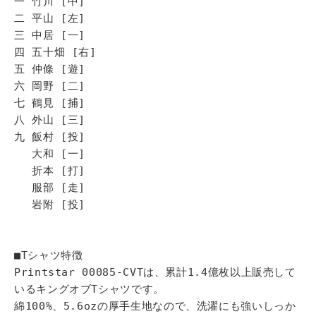
一 竹川 [中]
二 平山 [左]
三 中居 [一]
四 五十畑 [右]
五 仲條 [遊]
六 岡野 [二]
七 鶴見 [捕]
八 外山 [三]
九 飯村 [投]
大和 [一]
折本 [打]
服部 [走]
岩附 [投]
■Tシャツ特徴
Printstar 00085-CVTは、累計1.4億枚以上販売して
いるキングオブTシャツです。
綿100%、5.6ozの厚手生地なので、洗濯にも強いしっか