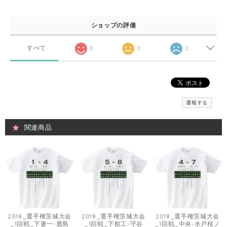
ショップの評価
すべて
8
0
2
通報する
関連商品
2018_選手権茨城大会
2018_選手権茨城大会
2018_選手権茨城大会
_1回戦_下妻一-鹿島
_1回戦_下館工-守谷
_1回戦_中央-水戸桜ノ