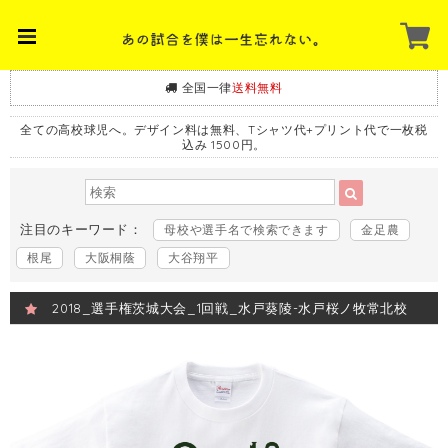
全国一律
送料無料
全ての高校球児へ。デザイン料は無料、Tシャツ代+プリント代で一枚税
込み 1500円。
注目のキーワード：
母校や選手名で検索できます
金足農
根尾
大阪桐蔭
大谷翔平
2018_選手権茨城大会_1回戦_水戸葵陵-水戸桜ノ牧常北校