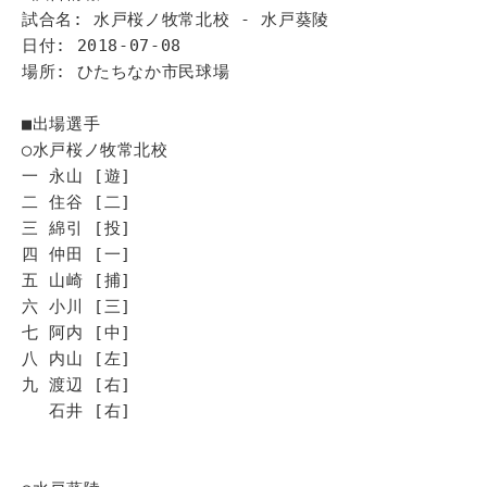
試合名: 水戸桜ノ牧常北校 - 水戸葵陵
日付: 2018-07-08
場所: ひたちなか市民球場
■出場選手
◯水戸桜ノ牧常北校
一 永山 [遊]
二 住谷 [二]
三 綿引 [投]
四 仲田 [一]
五 山崎 [捕]
六 小川 [三]
七 阿内 [中]
八 内山 [左]
九 渡辺 [右]
石井 [右]