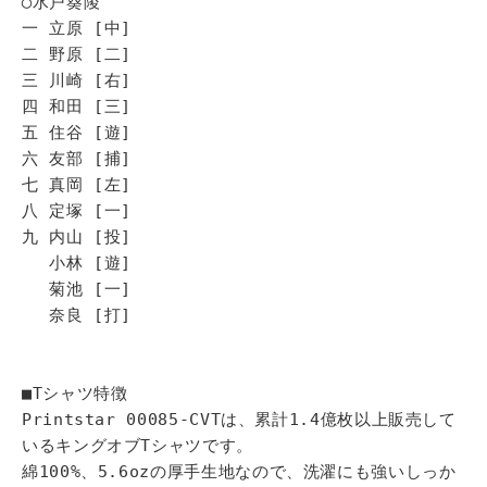
◯水戸葵陵
一 立原 [中]
二 野原 [二]
三 川崎 [右]
四 和田 [三]
五 住谷 [遊]
六 友部 [捕]
七 真岡 [左]
八 定塚 [一]
九 内山 [投]
小林 [遊]
菊池 [一]
奈良 [打]
■Tシャツ特徴
Printstar 00085-CVTは、累計1.4億枚以上販売して
いるキングオブTシャツです。
綿100%、5.6ozの厚手生地なので、洗濯にも強いしっか