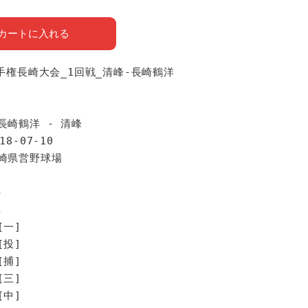
カートに入れる
選手権長崎大会_1回戦_清峰-長崎鶴洋
報
長崎鶴洋 - 清峰
18-07-10
長崎県営野球場
手
洋
[一]
[投]
[捕]
[三]
[中]