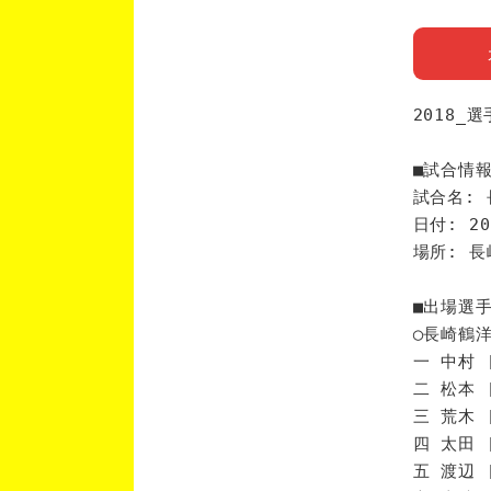
2018_
■試合情
試合名: 
日付: 20
場所: 
■出場選
◯長崎鶴
一 中村 
二 松本 
三 荒木 
四 太田 
五 渡辺 