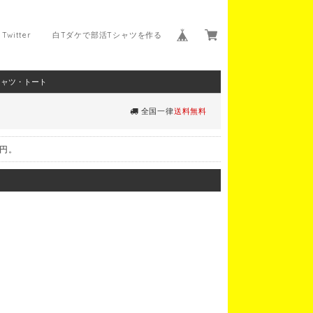
Twitter
白Tダケで部活Tシャツを作る
シャツ・トート
全国一律
送料無料
0円。