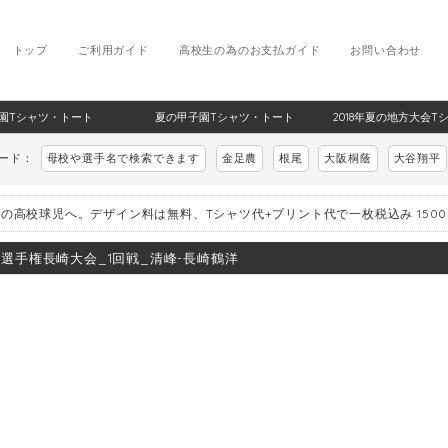
トップ
ご利用ガイド
高校生の為のお支払ガイド
お問い合わせ
甲子園Tシャツ・トート
夏の甲子園Tシャツ・トート
2018年夏の地方大会T
ワード：
母校や選手名で検索できます
金足農
根尾
大阪桐蔭
大谷翔平
の高校球児へ。デザイン料は無料、Tシャツ代+プリント代で一枚税込み 150
8_選手権長崎大会_1回戦_清峰-長崎鶴洋