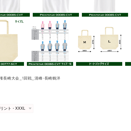
手権長崎大会_1回戦_清峰-長崎鶴洋
0