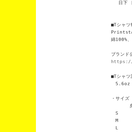
日下 [
■Tシャツ
Print
綿100
ブランド
https:/
■Tシャツ
5.6oz
・サイズ
身丈 
S 6
M 7
L 7