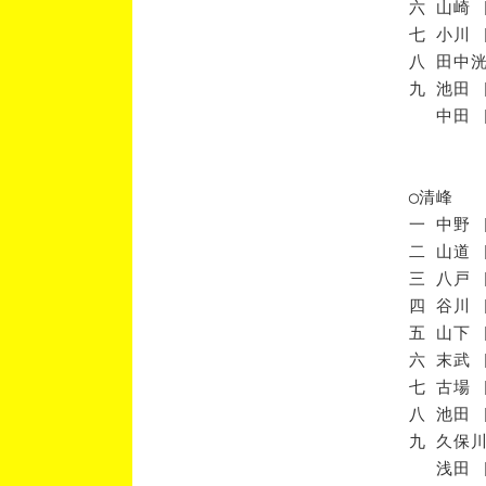
六 山崎 
七 小川 
八 田中洸
九 池田 
中田 [
◯清峰
一 中野 
二 山道 
三 八戸 
四 谷川 
五 山下 
六 末武 
七 古場 
八 池田 
九 久保川
浅田 [