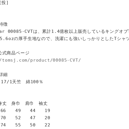
投]
特徴
star 00085-CVTは、累計1.4億枚以上販売しているキングオ
%、5.6ozの厚手生地なので、洗濯にも強いしっかりとしたTシャ
公式商品ページ
/tomsj.com/product/00085-CVT/
詳細
 17/1天竺 綿100％
身巾 肩巾 袖丈
6 49 44 19
0 52 47 20
4 55 50 22