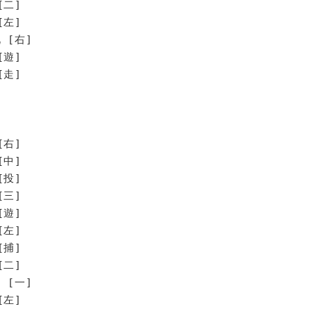
[二]
[左]
 [右]
[遊]
走]
[右]
[中]
[投]
[三]
[遊]
[左]
[捕]
[二]
 [一]
左]