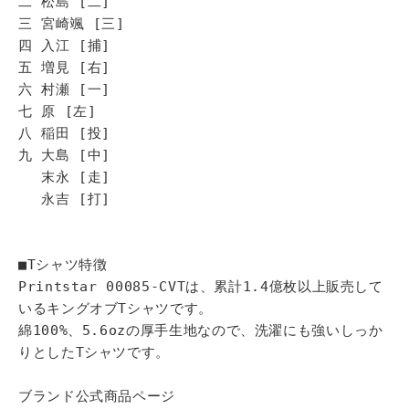
二 松島 [二]
三 宮崎颯 [三]
四 入江 [捕]
五 増見 [右]
六 村瀬 [一]
七 原 [左]
八 稲田 [投]
九 大島 [中]
末永 [走]
永吉 [打]
■Tシャツ特徴
Printstar 00085-CVTは、累計1.4億枚以上販売して
いるキングオブTシャツです。
綿100%、5.6ozの厚手生地なので、洗濯にも強いしっか
りとしたTシャツです。
ブランド公式商品ページ