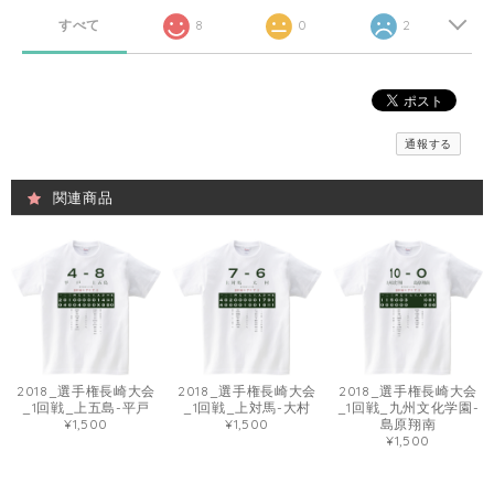
すべて
8
0
2
通報する
関連商品
2018_選手権長崎大会
2018_選手権長崎大会
2018_選手権長崎大会
_1回戦_上五島-平戸
_1回戦_上対馬-大村
_1回戦_九州文化学園-
¥1,500
¥1,500
島原翔南
¥1,500