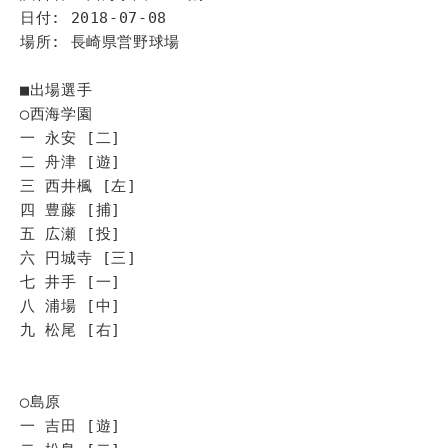
日付: 2018-07-08
場所: 長崎県営野球場
■出場選手
◯西海学園
一 永安 [二]
二 舟津 [遊]
三 西井楓 [左]
四 豊藤 [捕]
五 広瀬 [投]
六 円城寺 [三]
七 井手 [一]
八 浦場 [中]
九 松尾 [右]
◯島原
一 吉田 [遊]