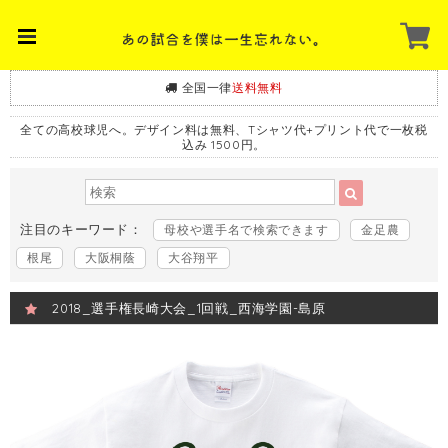
全国一律
送料無料
全ての高校球児へ。デザイン料は無料、Tシャツ代+プリント代で一枚税
込み 1500円。
注目のキーワード：
母校や選手名で検索できます
金足農
根尾
大阪桐蔭
大谷翔平
2018_選手権長崎大会_1回戦_西海学園-島原