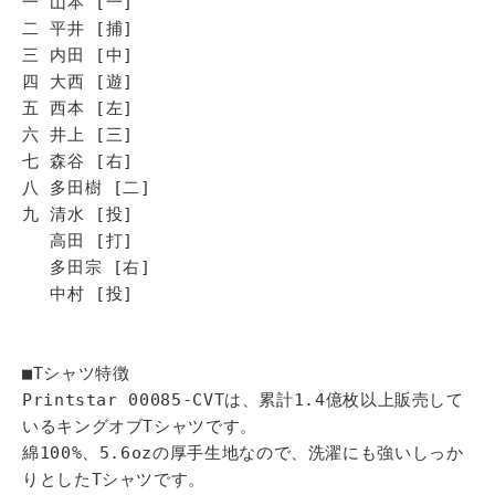
一 山本 [一]
二 平井 [捕]
三 内田 [中]
四 大西 [遊]
五 西本 [左]
六 井上 [三]
七 森谷 [右]
八 多田樹 [二]
九 清水 [投]
高田 [打]
多田宗 [右]
中村 [投]
■Tシャツ特徴
Printstar 00085-CVTは、累計1.4億枚以上販売して
いるキングオブTシャツです。
綿100%、5.6ozの厚手生地なので、洗濯にも強いしっか
りとしたTシャツです。