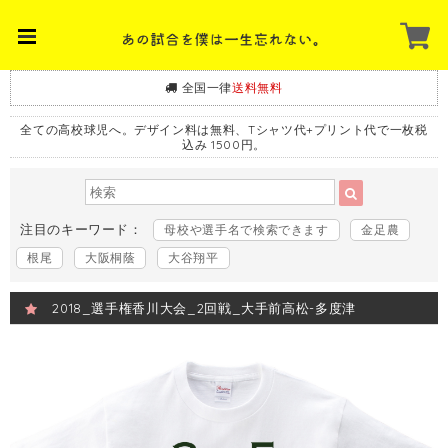
全国一律
送料無料
全ての高校球児へ。デザイン料は無料、Tシャツ代+プリント代で一枚税
込み 1500円。
注目のキーワード：
母校や選手名で検索できます
金足農
根尾
大阪桐蔭
大谷翔平
2018_選手権香川大会_2回戦_大手前高松-多度津