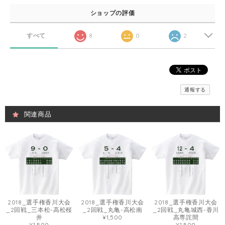
ショップの評価
すべて
8
0
2
通報する
関連商品
2018_選手権香川大会
2018_選手権香川大会
2018_選手権香川大会
_2回戦_三本松-高松桜
_2回戦_丸亀-高松南
_2回戦_丸亀城西-香川
井
¥1,500
高専詫間
¥1,500
¥1,500