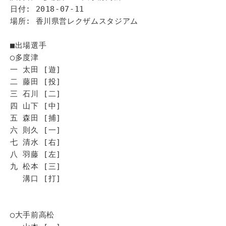
日付: 2018-07-11
場所: 香川県営レクザムスタジアム
■出場選手
◯多度津
一 太田 [遊]
二 藤田 [投]
三 石川 [二]
四 山下 [中]
五 森田 [捕]
六 則久 [一]
七 清水 [右]
八 羽藤 [左]
九 松本 [三]
溝口 [打]
◯大手前高松