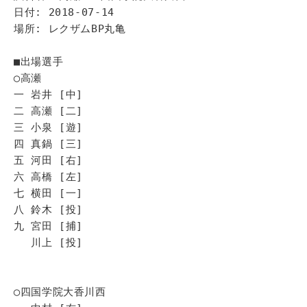
日付: 2018-07-14
場所: レクザムBP丸亀
■出場選手
◯高瀬
一 岩井 [中]
二 高瀬 [二]
三 小泉 [遊]
四 真鍋 [三]
五 河田 [右]
六 高橋 [左]
七 横田 [一]
八 鈴木 [投]
九 宮田 [捕]
川上 [投]
◯四国学院大香川西