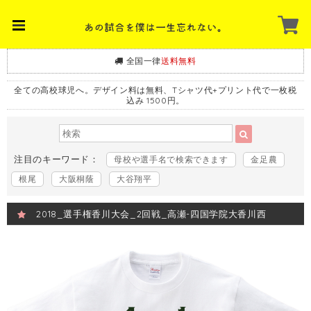
全国一律
送料無料
全ての高校球児へ。デザイン料は無料、Tシャツ代+プリント代で一枚税
込み 1500円。
注目のキーワード：
母校や選手名で検索できます
金足農
根尾
大阪桐蔭
大谷翔平
2018_選手権香川大会_2回戦_高瀬-四国学院大香川西