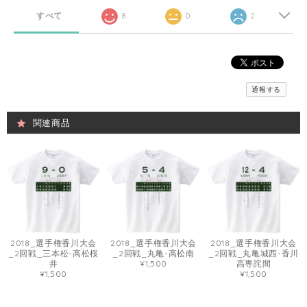
すべて
8
0
2
通報する
関連商品
2018_選手権香川大会
2018_選手権香川大会
2018_選手権香川大会
_2回戦_三本松-高松桜
_2回戦_丸亀-高松南
_2回戦_丸亀城西-香川
井
¥1,500
高専詫間
¥1,500
¥1,500