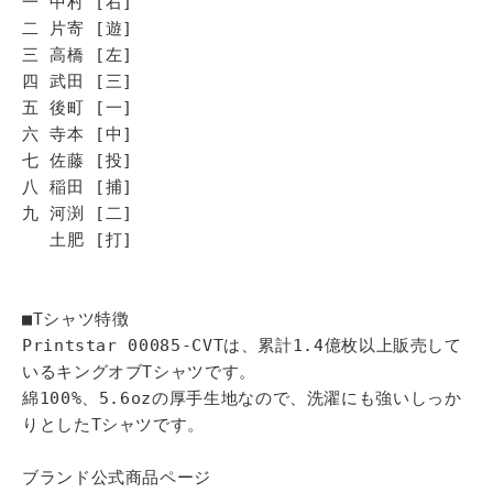
一 中村 [右]
二 片寄 [遊]
三 高橋 [左]
四 武田 [三]
五 後町 [一]
六 寺本 [中]
七 佐藤 [投]
八 稲田 [捕]
九 河渕 [二]
土肥 [打]
■Tシャツ特徴
Printstar 00085-CVTは、累計1.4億枚以上販売して
いるキングオブTシャツです。
綿100%、5.6ozの厚手生地なので、洗濯にも強いしっか
りとしたTシャツです。
ブランド公式商品ページ