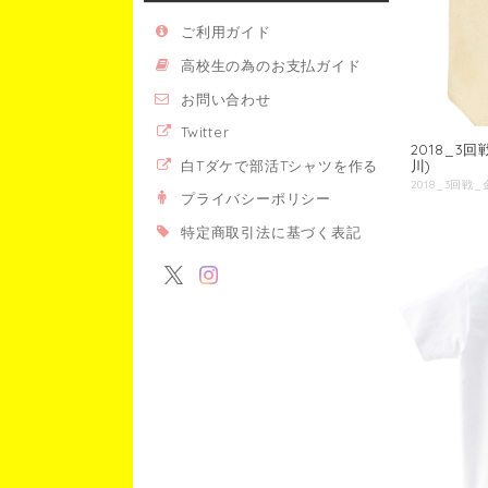
ご利用ガイド
高校生の為のお支払ガイド
お問い合わせ
Twitter
2018_3
白Tダケで部活Tシャツを作る
川)
プライバシーポリシー
特定商取引法に基づく表記