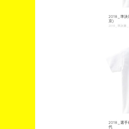
2018_準
京)
2018_選
代