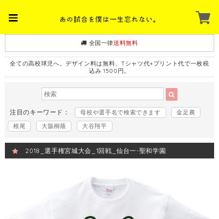
全国一律
送料無料
全ての高校球児へ。デザイン料は無料、Tシャツ代+プリント代で一枚税
込み 1500円。
注目のキーワード：
母校や選手名で検索できます
金足農
根尾
大阪桐蔭
大谷翔平
2018_選手権宮城大会_1回戦_仙台一-聖和学園