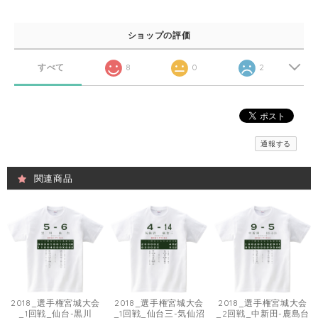
ショップの評価
すべて
8
0
2
通報する
関連商品
2018_選手権宮城大会
2018_選手権宮城大会
2018_選手権宮城大会
_1回戦_仙台-黒川
_1回戦_仙台三-気仙沼
_2回戦_中新田-鹿島台