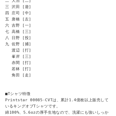
二 大沼 [二]
三 沢田 [遊]
四 庄司 [中]
五 唐橋 [左]
六 吉野 [一]
七 高橋 [三]
八 日野 [投]
九 佐野 [捕]
渡辺 [打]
峯岸 [三]
赤間 [打]
若林 [打]
角田 [走]
■Tシャツ特徴
Printstar 00085-CVTは、累計1.4億枚以上販売して
いるキングオブTシャツです。
綿100%、5.6ozの厚手生地なので、洗濯にも強いしっか