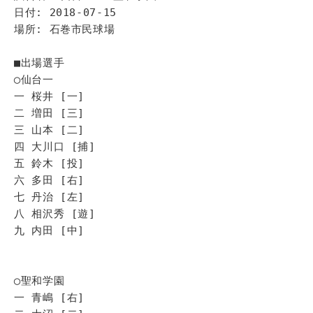
日付: 2018-07-15
場所: 石巻市民球場
■出場選手
◯仙台一
一 桜井 [一]
二 増田 [三]
三 山本 [二]
四 大川口 [捕]
五 鈴木 [投]
六 多田 [右]
七 丹治 [左]
八 相沢秀 [遊]
九 内田 [中]
◯聖和学園
一 青嶋 [右]