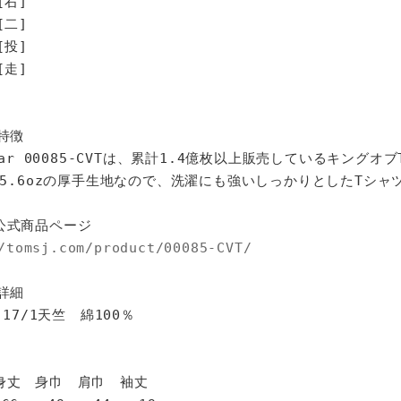
[右]
[二]
[投]
走]
特徴
star 00085-CVTは、累計1.4億枚以上販売しているキングオ
%、5.6ozの厚手生地なので、洗濯にも強いしっかりとしたTシャ
公式商品ページ
/tomsj.com/product/00085-CVT/
詳細
 17/1天竺 綿100％
身巾 肩巾 袖丈