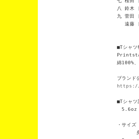
七 桜田 
八 鈴木 
九 菅田 
遠藤 [
■Tシャツ
Print
綿100
ブランド
https:/
■Tシャツ
5.6oz
・サイズ
身丈 