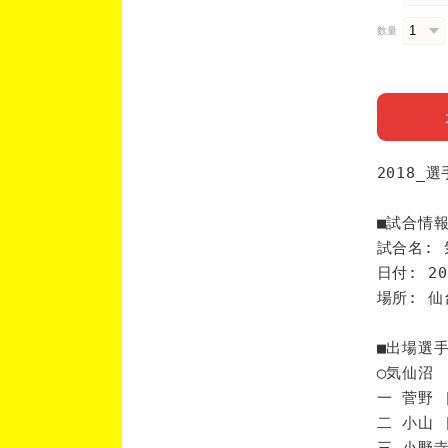
数量
2018_
■試合情
試合名: 
日付: 20
場所: 
■出場選
◯気仙沼
一 菅野 
二 小山 
三 小野寺