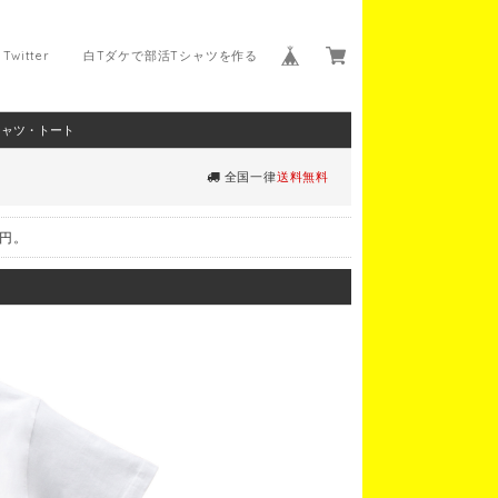
Twitter
白Tダケで部活Tシャツを作る
シャツ・トート
全国一律
送料無料
0円。