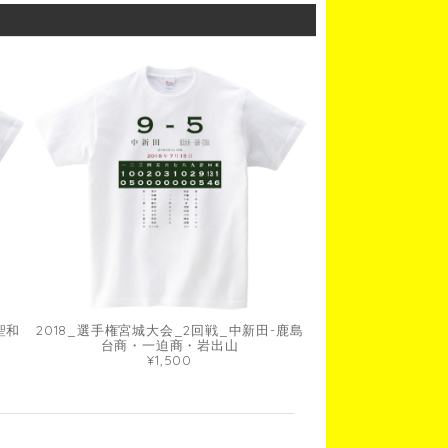
聖和
2018_選手権宮城大会_2回戦_中新田-鹿島
台商・一迫商・岩出山
¥1,500