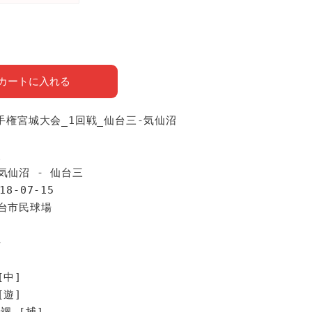
カートに入れる
選手権宮城大会_1回戦_仙台三-気仙沼
報
気仙沼 - 仙台三
18-07-15
仙台市民球場
手
[中]
[遊]
颯 [捕]