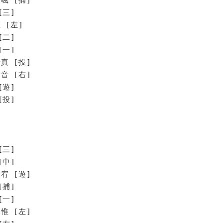
[三]
 [左]
[二]
[一]
真 [投]
音 [右]
遊]
投]
[三]
[中]
宥 [遊]
[捕]
[一]
惟 [左]