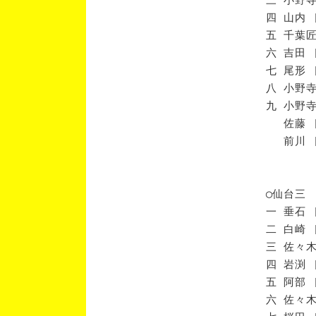
四 山内 
五 千葉匠
六 吉田 
七 尾形 
八 小野寺
九 小野寺
佐藤 [
前川 [
◯仙台三
一 垂石 
二 白崎 
三 佐々木
四 岩渕 
五 阿部 
六 佐々木