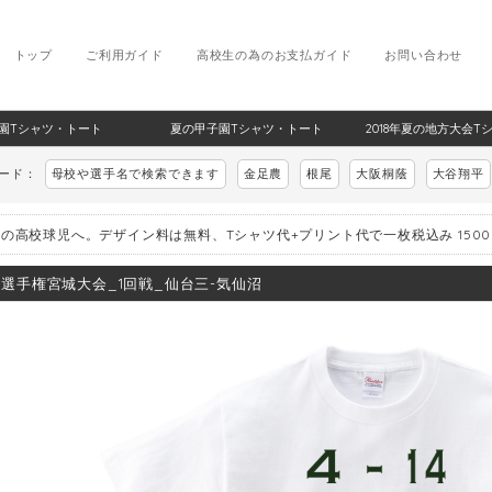
トップ
ご利用ガイド
高校生の為のお支払ガイド
お問い合わせ
甲子園Tシャツ・トート
夏の甲子園Tシャツ・トート
2018年夏の地方大会T
ワード：
母校や選手名で検索できます
金足農
根尾
大阪桐蔭
大谷翔平
の高校球児へ。デザイン料は無料、Tシャツ代+プリント代で一枚税込み 150
8_選手権宮城大会_1回戦_仙台三-気仙沼